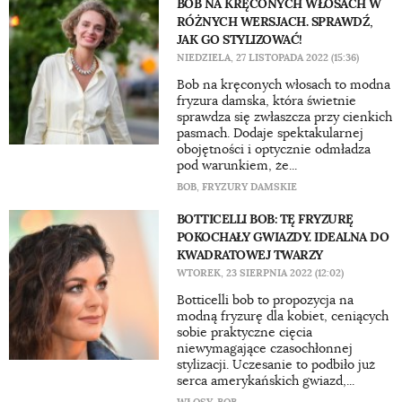
BOB NA KRĘCONYCH WŁOSACH W
RÓŻNYCH WERSJACH. SPRAWDŹ,
JAK GO STYLIZOWAĆ!
NIEDZIELA, 27 LISTOPADA 2022 (15:36)
Bob na kręconych włosach to modna
fryzura damska, która świetnie
sprawdza się zwłaszcza przy cienkich
pasmach. Dodaje spektakularnej
obojętności i optycznie odmładza
pod warunkiem, że...
BOB
,
FRYZURY DAMSKIE
BOTTICELLI BOB: TĘ FRYZURĘ
POKOCHAŁY GWIAZDY. IDEALNA DO
KWADRATOWEJ TWARZY
WTOREK, 23 SIERPNIA 2022 (12:02)
Botticelli bob to propozycja na
modną fryzurę dla kobiet, ceniących
sobie praktyczne cięcia
niewymagające czasochłonnej
stylizacji. Uczesanie to podbiło już
serca amerykańskich gwiazd,...