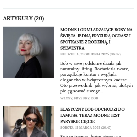
ARTYKUŁY (20)
MODNE I ODMŁADZAJĄCE BOBY NA
ŚWIĘTA. JEDNĄ FRYZURĄ OGRASZ I
SPOTKANIE Z RODZINĄ, I
SYLWESTRA
NIEDZIELA, 21 GRUDNIA 2025 (06:02)
Bob w siwej odsłonie działa jak
naturalny lifting. Rozświetla twarz,
porządkuje kontur i wygląda
elegancko w świątecznym kadrze.
Oto przewodnik, jak wybrać, ułożyć i
pielęgnować siwego...
WŁOSY
,
FRYZURY
,
BOB
KLASYCZNY BOB ODCHODZI DO
LAMUSA. TERAZ MODNE JEST
PARYSKIE CIĘCIE
SOBOTA, 15 MARCA 2025 (20:47)
Bob to fryzura, która cieszy się