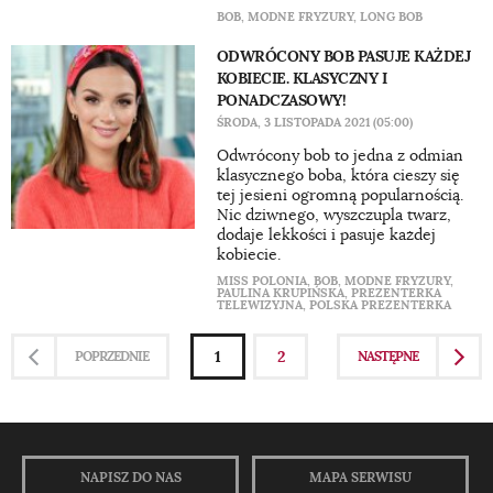
BOB
,
MODNE FRYZURY
,
LONG BOB
ODWRÓCONY BOB PASUJE KAŻDEJ
KOBIECIE. KLASYCZNY I
PONADCZASOWY!
ŚRODA, 3 LISTOPADA 2021 (05:00)
Odwrócony bob to jedna z odmian
klasycznego boba, która cieszy się
tej jesieni ogromną popularnością.
Nic dziwnego, wyszczupla twarz,
dodaje lekkości i pasuje każdej
kobiecie.
MISS POLONIA
,
BOB
,
MODNE FRYZURY
,
PAULINA KRUPIŃSKA
,
PREZENTERKA
TELEWIZYJNA
,
POLSKA PREZENTERKA
1
2
POPRZEDNIE
NASTĘPNE
NAPISZ DO NAS
MAPA SERWISU