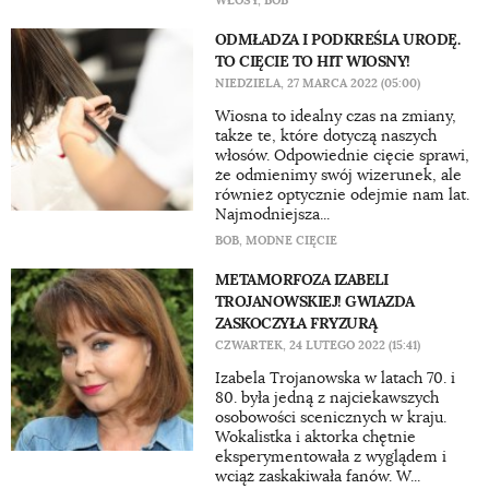
WŁOSY
,
BOB
ODMŁADZA I PODKREŚLA URODĘ.
TO CIĘCIE TO HIT WIOSNY!
NIEDZIELA, 27 MARCA 2022 (05:00)
Wiosna to idealny czas na zmiany,
także te, które dotyczą naszych
włosów. Odpowiednie cięcie sprawi,
że odmienimy swój wizerunek, ale
również optycznie odejmie nam lat.
Najmodniejsza...
BOB
,
MODNE CIĘCIE
METAMORFOZA IZABELI
TROJANOWSKIEJ! GWIAZDA
ZASKOCZYŁA FRYZURĄ
CZWARTEK, 24 LUTEGO 2022 (15:41)
Izabela Trojanowska w latach 70. i
80. była jedną z najciekawszych
osobowości scenicznych w kraju.
Wokalistka i aktorka chętnie
eksperymentowała z wyglądem i
wciąż zaskakiwała fanów. W...