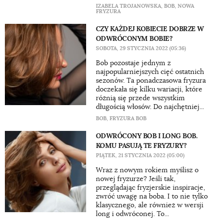
IZABELA TROJANOWSKA
,
BOB
,
NOWA
FRYZURA
​CZY KAŻDEJ KOBIECIE DOBRZE W
ODWRÓCONYM BOBIE?
SOBOTA, 29 STYCZNIA 2022 (05:36)
Bob pozostaje jednym z
najpopularniejszych cięć ostatnich
sezonów. Ta ponadczasowa fryzura
doczekała się kilku wariacji, które
różnią się przede wszystkim
długością włosów. Do najchętniej...
BOB
,
FRYZURA BOB
ODWRÓCONY BOB I LONG BOB.
KOMU PASUJĄ TE FRYZURY?
PIĄTEK, 21 STYCZNIA 2022 (05:00)
Wraz z nowym rokiem myślisz o
nowej fryzurze? Jeśli tak,
przeglądając fryzjerskie inspiracje,
zwróć uwagę na boba. I to nie tylko
klasycznego, ale również w wersji
long i odwróconej. To...