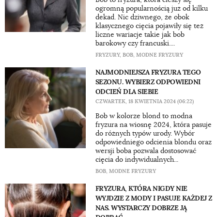
ogromną popularnością już od kilku
dekad. Nic dziwnego, że obok
klasycznego cięcia pojawiły się też
liczne wariacje takie jak bob
barokowy czy francuski....
FRYZURY
,
BOB
,
MODNE FRYZURY
NAJMODNIEJSZA FRYZURA TEGO
SEZONU. WYBIERZ ODPOWIEDNI
ODCIEŃ DLA SIEBIE
CZWARTEK, 18 KWIETNIA 2024 (06:22)
Bob w kolorze blond to modna
fryzura na wiosnę 2024, która pasuje
do różnych typów urody. Wybór
odpowiedniego odcienia blondu oraz
wersji boba pozwala dostosować
cięcia do indywidualnych...
BOB
,
MODNE FRYZURY
FRYZURA, KTÓRA NIGDY NIE
WYJDZIE Z MODY I PASUJE KAŻDEJ Z
NAS. WYSTARCZY DOBRZE JĄ