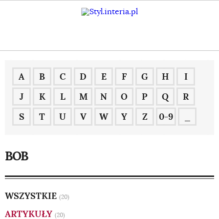
A
B
C
D
E
F
G
H
I
J
K
L
M
N
O
P
Q
R
S
T
U
V
W
Y
Z
0-9
_
BOB
WSZYSTKIE
(20)
ARTYKUŁY
(20)