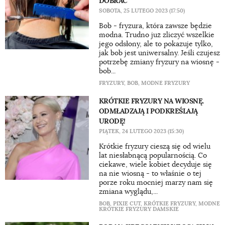
DOBRAĆ
SOBOTA, 25 LUTEGO 2023 (17:50)
Bob - fryzura, która zawsze będzie
modna. Trudno już zliczyć wszelkie
jego odsłony, ale to pokazuje tylko,
jak bob jest uniwersalny. Jeśli czujesz
potrzebę zmiany fryzury na wiosnę -
bob...
FRYZURY
,
BOB
,
MODNE FRYZURY
KRÓTKIE FRYZURY NA WIOSNĘ.
ODMŁADZAJĄ I PODKREŚLAJĄ
URODĘ!
PIĄTEK, 24 LUTEGO 2023 (15:30)
Krótkie fryzury cieszą się od wielu
lat niesłabnącą popularnością. Co
ciekawe, wiele kobiet decyduje się
na nie wiosną - to właśnie o tej
porze roku mocniej marzy nam się
zmiana wyglądu,...
BOB
,
PIXIE CUT
,
KRÓTKIE FRYZURY
,
MODNE
KRÓTKIE FRYZURY DAMSKIE