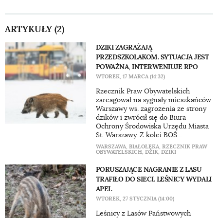
ARTYKUŁY (2)
DZIKI ZAGRAŻAJĄ
PRZEDSZKOLAKOM. SYTUACJA JEST
POWAŻNA, INTERWENIUJE RPO
WTOREK, 17 MARCA (14:32)
Rzecznik Praw Obywatelskich
zareagował na sygnały mieszkańców
Warszawy ws. zagrożenia ze strony
dzików i zwrócił się do Biura
Ochrony Środowiska Urzędu Miasta
St. Warszawy. Z kolei BOŚ...
WARSZAWA
,
BIAŁOŁĘKA
,
RZECZNIK PRAW
OBYWATELSKICH
,
DZIK
,
DZIKI
PORUSZAJĄCE NAGRANIE Z LASU
TRAFIŁO DO SIECI. LEŚNICY WYDALI
APEL
WTOREK, 27 STYCZNIA (14:00)
Leśnicy z Lasów Państwowych