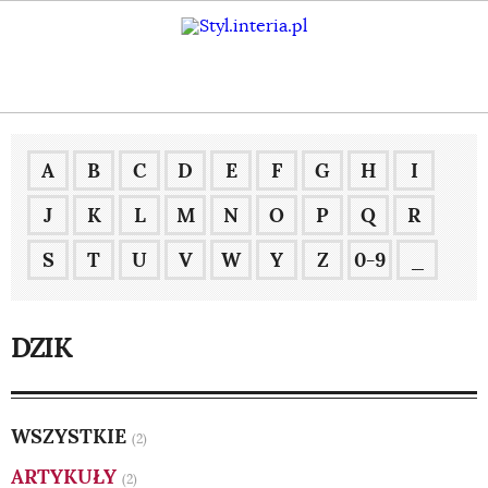
A
B
C
D
E
F
G
H
I
J
K
L
M
N
O
P
Q
R
S
T
U
V
W
Y
Z
0-9
_
DZIK
WSZYSTKIE
(2)
ARTYKUŁY
(2)