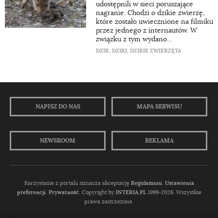
udostępnili w sieci poruszające
nagranie. Chodzi o dzikie zwierzę,
które zostało uwiecznione na filmiku
przez jednego z internautów. W
związku z tym wydano...
DZIK
,
DZIKI
,
DZIKIE ZWIERZĘTA
NAPISZ DO NAS
MAPA SERWISU
NEWSROOM
REKLAMA
Korzystanie z portalu oznacza akceptację
Regulaminu
.
Ustawienia
preferencji.
Prywatność
. Copyright by
INTERIA.PL
1999-2026. Wszystkie
prawa zastrzeżone.