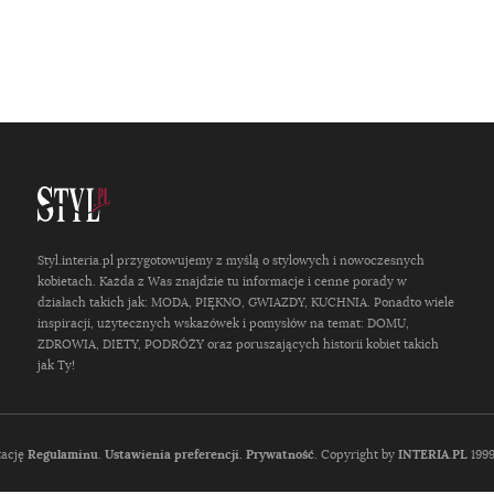
Styl.interia.pl przygotowujemy z myślą o stylowych i nowoczesnych
kobietach. Każda z Was znajdzie tu informacje i cenne porady w
działach takich jak: MODA, PIĘKNO, GWIAZDY, KUCHNIA. Ponadto wiele
inspiracji, użytecznych wskazówek i pomysłów na temat: DOMU,
ZDROWIA, DIETY, PODRÓŻY oraz poruszających historii kobiet takich
jak Ty!
tację
Regulaminu
.
Ustawienia preferencji.
Prywatność
. Copyright by
INTERIA.PL
1999