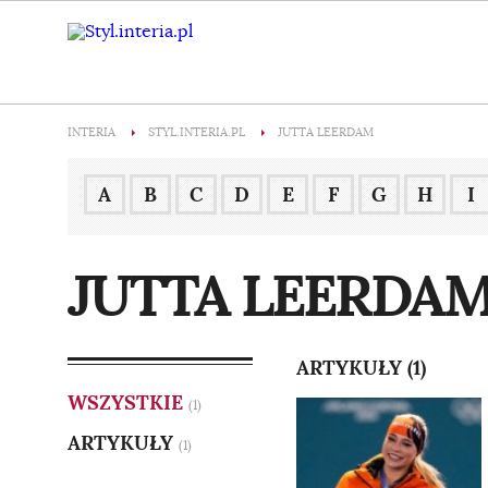
INTERIA
STYL.INTERIA.PL
JUTTA LEERDAM
A
B
C
D
E
F
G
H
I
JUTTA LEERDA
ARTYKUŁY (1)
WSZYSTKIE
(1)
ARTYKUŁY
(1)