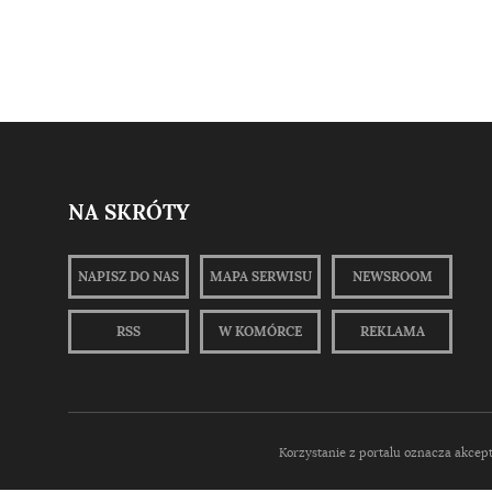
NA SKRÓTY
NAPISZ DO NAS
MAPA SERWISU
NEWSROOM
RSS
W KOMÓRCE
REKLAMA
Korzystanie z portalu oznacza akcep