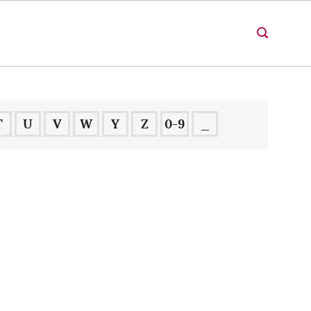
T
U
V
W
Y
Z
0-9
_