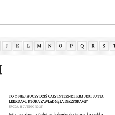
J
K
L
M
N
O
P
Q
R
S
M
TO O NIEJ HUCZY DZIŚ CAŁY INTERNET. KIM JEST JUTTA
LEERDAM, KTÓRA ZAWŁADNĘŁA IGRZYSKAMI?
ŚRODA, 11 LUTEGO (10:29)
Jutta Leerdam to 27-letnia holenderska łyżwiarka szybka,