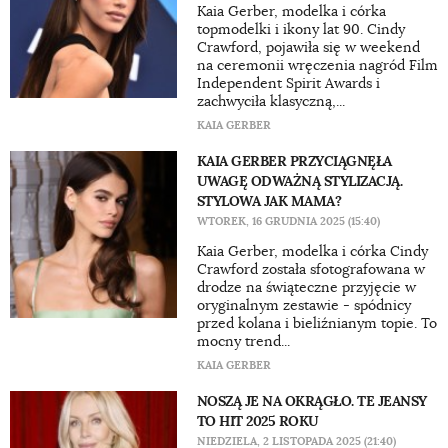
Kaia Gerber, modelka i córka
topmodelki i ikony lat 90. Cindy
Crawford, pojawiła się w weekend
na ceremonii wręczenia nagród Film
Independent Spirit Awards i
zachwyciła klasyczną,...
KAIA GERBER
KAIA GERBER PRZYCIĄGNĘŁA
UWAGĘ ODWAŻNĄ STYLIZACJĄ.
STYLOWA JAK MAMA?
WTOREK, 16 GRUDNIA 2025 (15:40)
Kaia Gerber, modelka i córka Cindy
Crawford została sfotografowana w
drodze na świąteczne przyjęcie w
oryginalnym zestawie - spódnicy
przed kolana i bieliźnianym topie. To
mocny trend...
KAIA GERBER
NOSZĄ JE NA OKRĄGŁO. TE JEANSY
TO HIT 2025 ROKU
NIEDZIELA, 2 LISTOPADA 2025 (21:40)