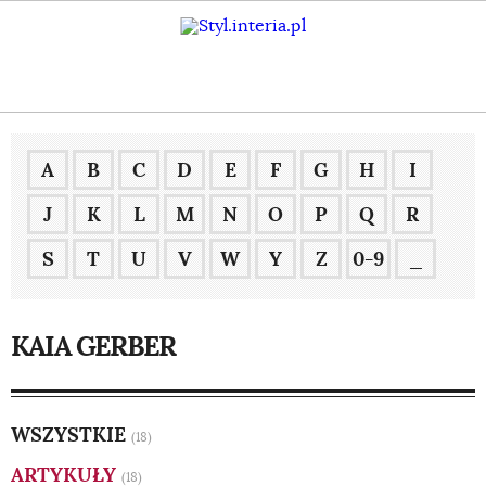
A
B
C
D
E
F
G
H
I
J
K
L
M
N
O
P
Q
R
S
T
U
V
W
Y
Z
0-9
_
KAIA GERBER
WSZYSTKIE
(18)
ARTYKUŁY
(18)