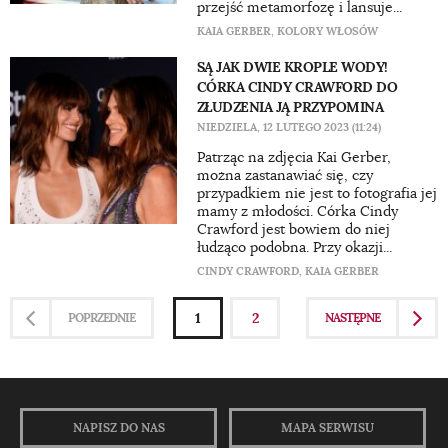
przejść metamorfozę i lansuje...
KAIA GERBER
,
KOLORY WŁOSÓW
SĄ JAK DWIE KROPLE WODY!
CÓRKA CINDY CRAWFORD DO
ZŁUDZENIA JĄ PRZYPOMINA
NIEDZIELA, 12 LUTEGO 2023 (11:24)
Patrząc na zdjęcia Kai Gerber,
można zastanawiać się, czy
przypadkiem nie jest to fotografia jej
mamy z młodości. Córka Cindy
Crawford jest bowiem do niej
łudząco podobna. Przy okazji...
CINDY CRAWFORD
,
KAIA GERBER
1
2
POPRZEDNIE
NASTĘPNE
NAPISZ DO NAS
MAPA SERWISU