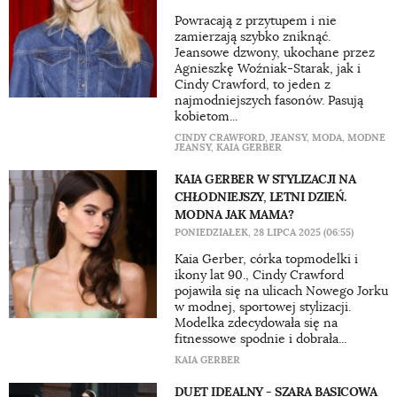
Powracają z przytupem i nie
zamierzają szybko zniknąć.
Jeansowe dzwony, ukochane przez
Agnieszkę Woźniak-Starak, jak i
Cindy Crawford, to jeden z
najmodniejszych fasonów. Pasują
kobietom...
CINDY CRAWFORD
,
JEANSY
,
MODA
,
MODNE
JEANSY
,
KAIA GERBER
KAIA GERBER W STYLIZACJI NA
CHŁODNIEJSZY, LETNI DZIEŃ.
MODNA JAK MAMA?
PONIEDZIAŁEK, 28 LIPCA 2025 (06:55)
Kaia Gerber, córka topmodelki i
ikony lat 90., Cindy Crawford
pojawiła się na ulicach Nowego Jorku
w modnej, sportowej stylizacji.
Modelka zdecydowała się na
fitnessowe spodnie i dobrała...
KAIA GERBER
DUET IDEALNY - SZARA BASICOWA