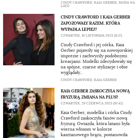
CINDY CRAWFORD
,
KAIA GERBER
,
MODA NA
LATO
CINDY CRAWFORD I KAIA GERBER
ZAPOZOWAŁY RAZEM. KTÓRA
WYPADŁA LEPIEJ?
CZWARTEK, 16 LISTOPADA 2023 (11:17)
Cindy Crawford i jej córka, Kaia
Gerber pojawiły się na nowojorskiej
imprezie i zachwyciły podobnymi
kreacjami. Modelki zdecydowały się
na spójne, czarne stylizacje i obie
wyglądały...
CINDY CRAWFORD
,
KAIA GERBER
KAIA GERBER ZASKOCZYŁA NOWĄ
FRYZURĄ. ZMIANA NA PLUS?
CZWARTEK, 29 CZERWCA 2023 (10:42)
Kaia Gerber, modelka i córka Cindy
Crawford zaskoczyła fanów nową
fryzurą. Gwiazda, która latami była
wierna włosom w kolorze
kasztanowego brązu, postanowiła