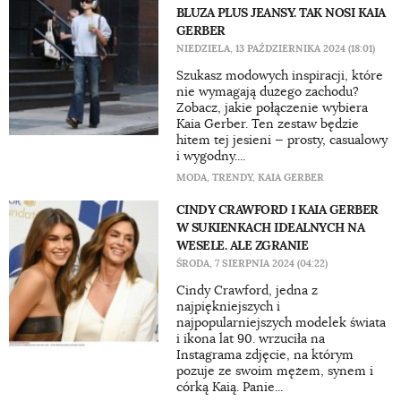
BLUZA PLUS JEANSY. TAK NOSI KAIA
GERBER
NIEDZIELA, 13 PAŹDZIERNIKA 2024 (18:01)
Szukasz modowych inspiracji, które
nie wymagają dużego zachodu?
Zobacz, jakie połączenie wybiera
Kaia Gerber. Ten zestaw będzie
hitem tej jesieni — prosty, casualowy
i wygodny....
MODA
,
TRENDY
,
KAIA GERBER
CINDY CRAWFORD I KAIA GERBER
W SUKIENKACH IDEALNYCH NA
WESELE. ALE ZGRANIE
ŚRODA, 7 SIERPNIA 2024 (04:22)
Cindy Crawford, jedna z
najpiękniejszych i
najpopularniejszych modelek świata
i ikona lat 90. wrzuciła na
Instagrama zdjęcie, na którym
pozuje ze swoim mężem, synem i
córką Kaią. Panie...