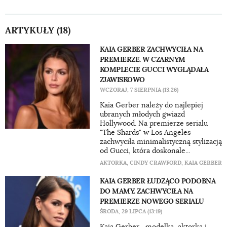
ARTYKUŁY (18)
KAIA GERBER ZACHWYCIŁA NA
PREMIERZE. W CZARNYM
KOMPLECIE GUCCI WYGLĄDAŁA
ZJAWISKOWO
WCZORAJ, 7 SIERPNIA (13:26)
Kaia Gerber należy do najlepiej
ubranych młodych gwiazd
Hollywood. Na premierze serialu
"The Shards" w Los Angeles
zachwyciła minimalistyczną stylizacją
od Gucci, która doskonale...
AKTORKA
,
CINDY CRAWFORD
,
KAIA GERBER
KAIA GERBER ŁUDZĄCO PODOBNA
DO MAMY. ZACHWYCIŁA NA
PREMIERZE NOWEGO SERIALU
ŚRODA, 29 LIPCA (13:19)
Kaia Gerber , modelka, aktorka i