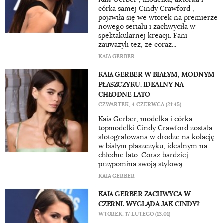
córka samej Cindy Crawford ,
pojawiła się we wtorek na premierze
nowego serialu i zachwyciła w
spektakularnej kreacji. Fani
zauważyli też, że coraz...
KAIA GERBER
KAIA GERBER W BIAŁYM, MODNYM
PŁASZCZYKU. IDEALNY NA
CHŁODNE LATO
CZWARTEK, 4 CZERWCA (21:45)
Kaia Gerber, modelka i córka
topmodelki Cindy Crawford została
sfotografowana w drodze na kolację
w białym płaszczyku, idealnym na
chłodne lato. Coraz bardziej
przypomina swoją stylową...
KAIA GERBER
KAIA GERBER ZACHWYCA W
CZERNI. WYGLĄDA JAK CINDY?
WTOREK, 17 LUTEGO (13:01)