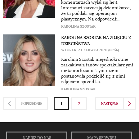
komentarzach wylał się hejt.
Internauci zarzucają dziennikarce,
że ta poddała się operacjom
plastycznym. Na odpowiedź...
KAROLINA SZOSTAK
KAROLINA SZOSTAK NA ZDJĘCIU Z
DZIECIŃSTWA
WTOREK, 2 CZERWCA 2020 (08:56)
Karolina Szostak niejednokrotnie
zaskakiwała fanów spektakularnymi
metamorfozami. Tym razem
postanowiła podzielić się z nimi
zdjęciem sprzed lat.
KAROLINA SZOSTAK
1
2
POPRZEDNIE
NASTĘPNE
NAPISZ DO NAS
MAPA SERWISU