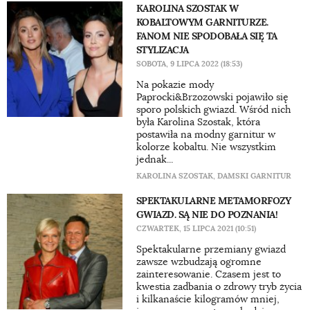
KAROLINA SZOSTAK W
KOBALTOWYM GARNITURZE.
FANOM NIE SPODOBAŁA SIĘ TA
STYLIZACJA
SOBOTA, 9 LIPCA 2022 (18:53)
Na pokazie mody
Paprocki&Brzozowski pojawiło się
sporo polskich gwiazd. Wśród nich
była Karolina Szostak, która
postawiła na modny garnitur w
kolorze kobaltu. Nie wszystkim
jednak...
KAROLINA SZOSTAK
,
DAMSKI GARNITUR
SPEKTAKULARNE METAMORFOZY
GWIAZD. SĄ NIE DO POZNANIA!
CZWARTEK, 15 LIPCA 2021 (10:51)
Spektakularne przemiany gwiazd
zawsze wzbudzają ogromne
zainteresowanie. Czasem jest to
kwestia zadbania o zdrowy tryb życia
i kilkanaście kilogramów mniej,