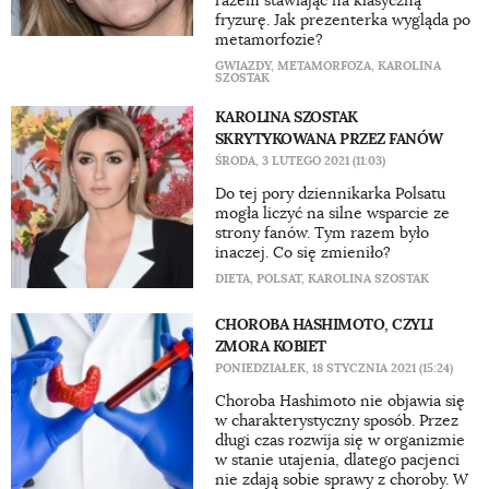
razem stawiając na klasyczną
fryzurę. Jak prezenterka wygląda po
metamorfozie?
GWIAZDY
,
METAMORFOZA
,
KAROLINA
SZOSTAK
KAROLINA SZOSTAK
SKRYTYKOWANA PRZEZ FANÓW
ŚRODA, 3 LUTEGO 2021 (11:03)
Do tej pory dziennikarka Polsatu
mogła liczyć na silne wsparcie ze
strony fanów. Tym razem było
inaczej. Co się zmieniło?
DIETA
,
POLSAT
,
KAROLINA SZOSTAK
CHOROBA HASHIMOTO, CZYLI
ZMORA KOBIET
PONIEDZIAŁEK, 18 STYCZNIA 2021 (15:24)
Choroba Hashimoto nie objawia się
w charakterystyczny sposób. Przez
długi czas rozwija się w organizmie
w stanie utajenia, dlatego pacjenci
nie zdają sobie sprawy z choroby. W