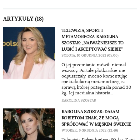
ARTYKUŁY (18)
TELEWIZJA, SPORT I
METAMORFOZA. KAROLINA
SZOSTAK: „NAJWAŻNIEJSZE TO
LUBIĆ I AKCEPTOWAĆ SIEBIE”
SOBOTA, 10 GRUDNIA 2022 (05:00)
O jej przemianie mówili niemal
wszyscy. Portale plotkarskie nie
odpuszczały, mocno komentując
spektakularną metamorfozę, za
sprawą której pożegnała ponad 30
kg. Jej medialna historia...
KAROLINA SZOSTAK
KAROLINA SZOSTAK: DAŁAM
KOBIETOM ZNAK, ŻE MOGĄ
SPRÓBOWAĆ W MĘSKIM ŚWIECIE
WTOREK, 6 GRUDNIA 2022 (22:46)
Telewizja Polsat kończy 30-lat. Z tej