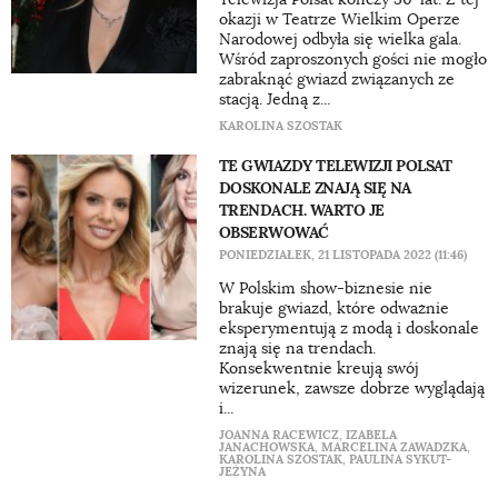
okazji w Teatrze Wielkim Operze
Narodowej odbyła się wielka gala.
Wśród zaproszonych gości nie mogło
zabraknąć gwiazd związanych ze
stacją. Jedną z...
KAROLINA SZOSTAK
TE GWIAZDY TELEWIZJI POLSAT
DOSKONALE ZNAJĄ SIĘ NA
TRENDACH. WARTO JE
OBSERWOWAĆ
PONIEDZIAŁEK, 21 LISTOPADA 2022 (11:46)
W Polskim show-biznesie nie
brakuje gwiazd, które odważnie
eksperymentują z modą i doskonale
znają się na trendach.
Konsekwentnie kreują swój
wizerunek, zawsze dobrze wyglądają
i...
JOANNA RACEWICZ
,
IZABELA
JANACHOWSKA
,
MARCELINA ZAWADZKA
,
KAROLINA SZOSTAK
,
PAULINA SYKUT-
JEŻYNA