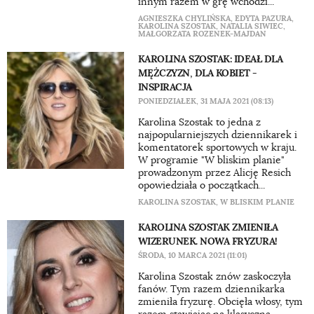
innym razem w grę wchodzi...
AGNIESZKA CHYLIŃSKA
,
EDYTA PAZURA
,
KAROLINA SZOSTAK
,
NATALIA SIWIEC
,
MAŁGORZATA ROZENEK-MAJDAN
KAROLINA SZOSTAK: IDEAŁ DLA
MĘŻCZYZN, DLA KOBIET -
INSPIRACJA
PONIEDZIAŁEK, 31 MAJA 2021 (08:13)
Karolina Szostak to jedna z
najpopularniejszych dziennikarek i
komentatorek sportowych w kraju.
W programie "W bliskim planie"
prowadzonym przez Alicję Resich
opowiedziała o początkach...
KAROLINA SZOSTAK
,
W BLISKIM PLANIE
KAROLINA SZOSTAK ZMIENIŁA
WIZERUNEK. NOWA FRYZURA!
ŚRODA, 10 MARCA 2021 (11:01)
Karolina Szostak znów zaskoczyła
fanów. Tym razem dziennikarka
zmieniła fryzurę. Obcięła włosy, tym