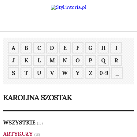
A
B
C
D
E
F
G
H
I
J
K
L
M
N
O
P
Q
R
S
T
U
V
W
Y
Z
0-9
_
KAROLINA SZOSTAK
WSZYSTKIE
(18)
ARTYKUŁY
(18)