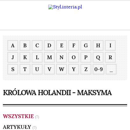
A
B
C
D
E
F
G
H
I
J
K
L
M
N
O
P
Q
R
S
T
U
V
W
Y
Z
0-9
_
KRÓLOWA HOLANDII - MAKSYMA
WSZYSTKIE
(7)
ARTYKUŁY
(7)