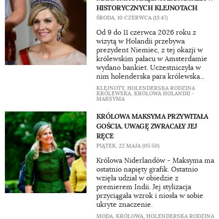
HISTORYCZNYCH KLEJNOTACH
ŚRODA, 10 CZERWCA (13:47)
Od 9 do 11 czerwca 2026 roku z
wizytą w Holandii przebywa
prezydent Niemiec, z tej okazji w
królewskim pałacu w Amsterdamie
wydano bankiet. Uczestniczyła w
nim holenderska para królewska...
KLEJNOTY
,
HOLENDERSKA RODZINA
KRÓLEWSKA
,
KRÓLOWA HOLANDII -
MAKSYMA
KRÓLOWA MAKSYMA PRZYWITAŁA
GOŚCIA. UWAGĘ ZWRACAŁY JEJ
RĘCE
PIĄTEK, 22 MAJA (05:50)
Królowa Niderlandów - Maksyma ma
ostatnio napięty grafik. Ostatnio
wzięła udział w obiedzie z
premierem Indii. Jej stylizacja
przyciągała wzrok i niosła w sobie
ukryte znaczenie.
MODA
,
KRÓLOWA
,
HOLENDERSKA RODZINA