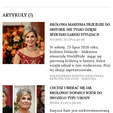
ARTYKUŁY (7)
KRÓLOWA MAKSYMA PRZEJDZIE DO
HISTORII. NIE TYLKO DZIĘKI
SPEKTAKULARNEJ STYLIZACJI
WTOREK, 28 LIPCA (10:06)
W sobotę, 25 lipca 2026 roku,
królowa Holandii - Maksyma
otworzyła WorldPride, stając się
pierwszą królową w historii, która
wzięła udział w tym wydarzeniu. Przy
tej okazji zaprezentowała...
HOLENDERSKA RODZINA KRÓLEWSKA
,
KRÓLOWA HOLANDII - MAKSYMA
CHCESZ UBIERAĆ SIĘ JAK
KRÓLOWA? DOPASUJ WZÓR DO
SWOJEGO TYPU URODY
ŚRODA, 8 LIPCA (06:00)
Księżna Kate jest niekwestionowaną