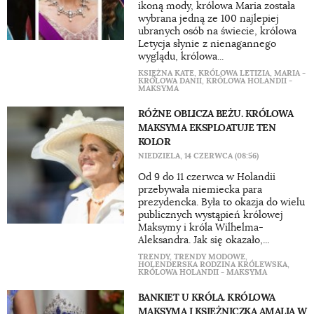
ikoną mody, królowa Maria została
wybrana jedną ze 100 najlepiej
ubranych osób na świecie, królowa
Letycja słynie z nienagannego
wyglądu, królowa...
KSIĘŻNA KATE
,
KRÓLOWA LETIZIA
,
MARIA -
KRÓLOWA DANII
,
KRÓLOWA HOLANDII -
MAKSYMA
RÓŻNE OBLICZA BEŻU. KRÓLOWA
MAKSYMA EKSPLOATUJE TEN
KOLOR
NIEDZIELA, 14 CZERWCA (08:56)
Od 9 do 11 czerwca w Holandii
przebywała niemiecka para
prezydencka. Była to okazja do wielu
publicznych wystąpień królowej
Maksymy i króla Wilhelma-
Aleksandra. Jak się okazało,...
TRENDY
,
TRENDY MODOWE
,
HOLENDERSKA RODZINA KRÓLEWSKA
,
KRÓLOWA HOLANDII - MAKSYMA
BANKIET U KRÓLA. KRÓLOWA
MAKSYMA I KSIĘŻNICZKA AMALIA W