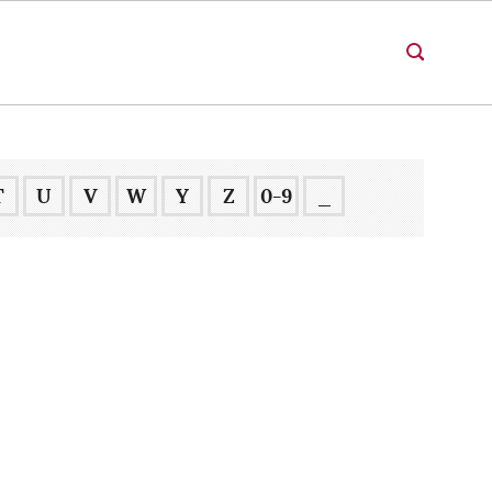
T
U
V
W
Y
Z
0-9
_