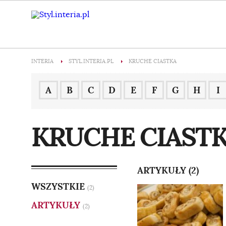
INTERIA
STYL.INTERIA.PL
KRUCHE CIASTKA
A
B
C
D
E
F
G
H
I
KRUCHE CIAST
ARTYKUŁY (2)
WSZYSTKIE
(2)
ARTYKUŁY
(2)