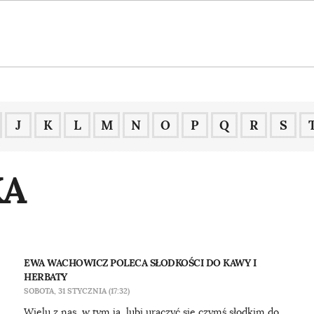
J
K
L
M
N
O
P
Q
R
S
KA
EWA WACHOWICZ POLECA SŁODKOŚCI DO KAWY I
HERBATY
SOBOTA, 31 STYCZNIA (17:32)
Wielu z nas, w tym ja, lubi uraczyć się czymś słodkim do