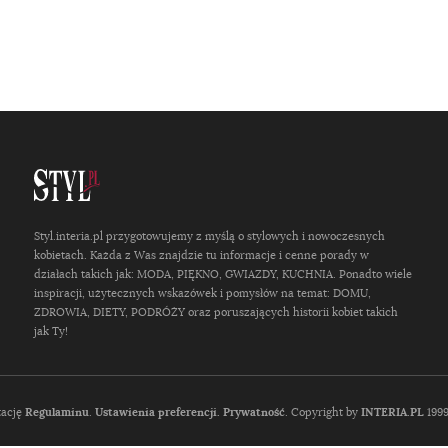
Styl.interia.pl przygotowujemy z myślą o stylowych i nowoczesnych
kobietach. Każda z Was znajdzie tu informacje i cenne porady w
działach takich jak: MODA, PIĘKNO, GWIAZDY, KUCHNIA. Ponadto wiele
inspiracji, użytecznych wskazówek i pomysłów na temat: DOMU,
ZDROWIA, DIETY, PODRÓŻY oraz poruszających historii kobiet takich
jak Ty!
tację
Regulaminu
.
Ustawienia preferencji.
Prywatność
. Copyright by
INTERIA.PL
1999