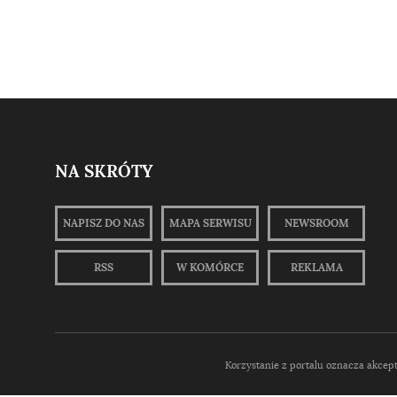
NA SKRÓTY
NAPISZ DO NAS
MAPA SERWISU
NEWSROOM
RSS
W KOMÓRCE
REKLAMA
Korzystanie z portalu oznacza akcep