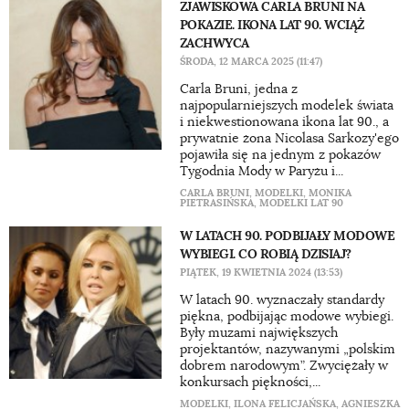
ZJAWISKOWA CARLA BRUNI NA
POKAZIE. IKONA LAT 90. WCIĄŻ
ZACHWYCA
ŚRODA, 12 MARCA 2025 (11:47)
Carla Bruni, jedna z
najpopularniejszych modelek świata
i niekwestionowana ikona lat 90., a
prywatnie żona Nicolasa Sarkozy'ego
pojawiła się na jednym z pokazów
Tygodnia Mody w Paryżu i...
CARLA BRUNI
,
MODELKI
,
MONIKA
PIETRASIŃSKA
,
MODELKI LAT 90
W LATACH 90. PODBIJAŁY MODOWE
WYBIEGI. CO ROBIĄ DZISIAJ?
PIĄTEK, 19 KWIETNIA 2024 (13:53)
W latach 90. wyznaczały standardy
piękna, podbijając modowe wybiegi.
Były muzami największych
projektantów, nazywanymi „polskim
dobrem narodowym”. Zwyciężały w
konkursach piękności,...
MODELKI
,
ILONA FELICJAŃSKA
,
AGNIESZKA