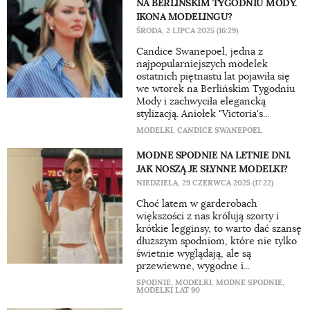
NA BERLIŃSKIM TYGODNIU MODY.
IKONA MODELINGU?
ŚRODA, 2 LIPCA 2025 (16:29)
Candice Swanepoel, jedna z
najpopularniejszych modelek
ostatnich piętnastu lat pojawiła się
we wtorek na Berlińskim Tygodniu
Mody i zachwyciła elegancką
stylizacją. Aniołek "Victoria's...
MODELKI
,
CANDICE SWANEPOEL
MODNE SPODNIE NA LETNIE DNI.
JAK NOSZĄ JE SŁYNNE MODELKI?
NIEDZIELA, 29 CZERWCA 2025 (17:22)
Choć latem w garderobach
większości z nas królują szorty i
krótkie legginsy, to warto dać szansę
dłuższym spodniom, które nie tylko
świetnie wyglądają, ale są
przewiewne, wygodne i...
SPODNIE
,
MODELKI
,
MODNE SPODNIE
,
MODELKI LAT 90