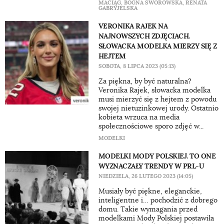
MACIĄG
,
BOGNA SWOROWSKA
,
RENATA
GABRYJELSKA
VERONIKA RAJEK NA
NAJNOWSZYCH ZDJĘCIACH.
SŁOWACKA MODELKA MIERZY SIĘ Z
HEJTEM
SOBOTA, 8 LIPCA 2023 (05:13)
Za piękna, by być naturalna?
Veronika Rajek, słowacka modelka
musi mierzyć się z hejtem z powodu
swojej nietuzinkowej urody. Ostatnio
kobieta wrzuca na media
społecznościowe sporo zdjęć w...
MODELKI
MODELKI MODY POLSKIEJ. TO ONE
WYZNACZAŁY TRENDY W PRL-U
NIEDZIELA, 26 LUTEGO 2023 (14:05)
Musiały być piękne, eleganckie,
inteligentne i… pochodzić z dobrego
domu. Takie wymagania przed
modelkami Mody Polskiej postawiła