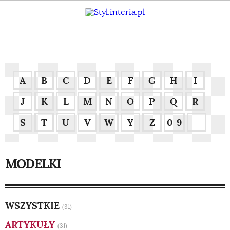
A
B
C
D
E
F
G
H
I
J
K
L
M
N
O
P
Q
R
S
T
U
V
W
Y
Z
0-9
_
MODELKI
WSZYSTKIE
(31)
ARTYKUŁY
(31)