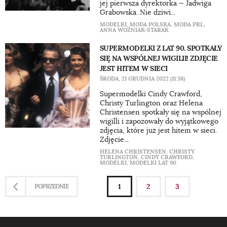
jej pierwsza dyrektorka — Jadwiga
Grabowska. Nie dziwi...
MODELKI
,
MODA POLSKA
,
MODA PRL
,
ANNA WOŹNIAK-STARAK
SUPERMODELKI Z LAT 90. SPOTKAŁY
SIĘ NA WSPÓLNEJ WIGILII! ZDJĘCIE
JEST HITEM W SIECI
ŚRODA, 21 GRUDNIA 2022 (11:38)
Supermodelki Cindy Crawford,
Christy Turlington oraz Helena
Christensen spotkały się na wspólnej
wigilli i zapozowały do wyjątkowego
zdjęcia, które już jest hitem w sieci.
Zdjęcie...
HELENA CHRISTENSEN
,
CHRISTY
TURLINGTON
,
CINDY CRAWFORD
,
MODELKI
,
MODELKI LAT 90
1
2
3
POPRZEDNIE
NASTĘPNE