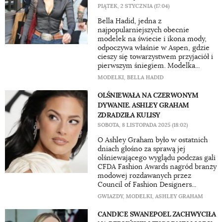
PIĄTEK, 2 STYCZNIA (17:04)
Bella Hadid, jedna z
najpopularniejszych obecnie
modelek na świecie i ikona mody,
odpoczywa właśnie w Aspen, gdzie
cieszy się towarzystwem przyjaciół i
pierwszym śniegiem. Modelka...
MODELKI
,
BELLA HADID
OLŚNIEWAŁA NA CZERWONYM
DYWANIE. ASHLEY GRAHAM
ZDRADZIŁA KULISY
SOBOTA, 8 LISTOPADA 2025 (18:02)
O Ashley Graham było w ostatnich
dniach głośno za sprawą jej
olśniewającego wyglądu podczas gali
CFDA Fashion Awards nagród branży
modowej rozdawanych przez
Council of Fashion Designers...
GWIAZDY
,
MODELKI
,
ASHLEY GRAHAM
CANDICE SWANEPOEL ZACHWYCIŁA