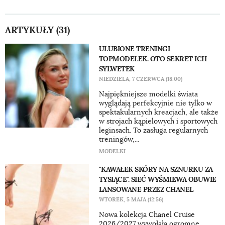
ARTYKUŁY (31)
ULUBIONE TRENINGI
TOPMODELEK. OTO SEKRET ICH
SYLWETEK
NIEDZIELA, 7 CZERWCA (18:00)
Najpiękniejsze modelki świata
wyglądają perfekcyjnie nie tylko w
spektakularnych kreacjach, ale także
w strojach kąpielowych i sportowych
leginsach. To zasługa regularnych
treningów,...
MODELKI
"KAWAŁEK SKÓRY NA SZNURKU ZA
TYSIĄCE". SIEĆ WYŚMIEWA OBUWIE
LANSOWANE PRZEZ CHANEL
WTOREK, 5 MAJA (12:56)
Nowa kolekcja Chanel Cruise
2026/2027 wywołała ogromne