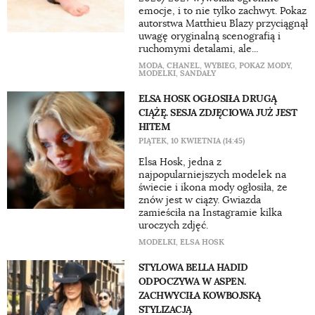
emocje, i to nie tylko zachwyt. Pokaz
autorstwa Matthieu Blazy przyciągnął
uwagę oryginalną scenografią i
ruchomymi detalami, ale...
MODA
,
CHANEL
,
WYBIEG
,
POKAZ MODY
,
MODELKI
,
SANDAŁY
ELSA HOSK OGŁOSIŁA DRUGĄ
CIĄŻĘ. SESJA ZDJĘCIOWA JUŻ JEST
HITEM
PIĄTEK, 10 KWIETNIA (14:45)
Elsa Hosk, jedna z
najpopularniejszych modelek na
świecie i ikona mody ogłosiła, że
znów jest w ciąży. Gwiazda
zamieściła na Instagramie kilka
uroczych zdjęć.
MODELKI
,
ELSA HOSK
STYLOWA BELLA HADID
ODPOCZYWA W ASPEN.
ZACHWYCIŁA KOWBOJSKĄ
STYLIZACJĄ