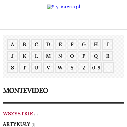
A
B
C
D
E
F
G
H
I
J
K
L
M
N
O
P
Q
R
S
T
U
V
W
Y
Z
0-9
_
MONTEVIDEO
WSZYSTKIE
(1)
ARTYKUŁY
(1)