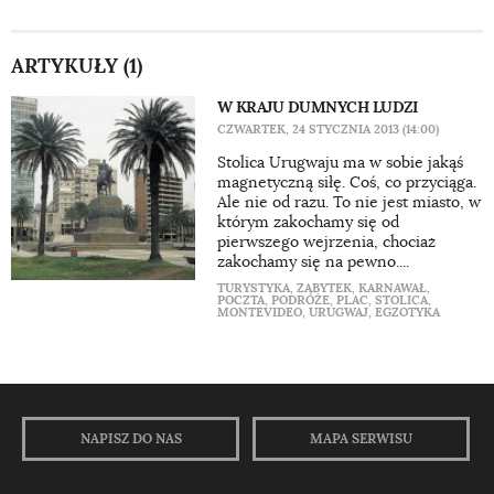
ARTYKUŁY (1)
W KRAJU DUMNYCH LUDZI
CZWARTEK, 24 STYCZNIA 2013 (14:00)
Stolica Urugwaju ma w sobie jakąś
magnetyczną siłę. Coś, co przyciąga.
Ale nie od razu. To nie jest miasto, w
którym zakochamy się od
pierwszego wejrzenia, chociaż
zakochamy się na pewno....
TURYSTYKA
,
ZABYTEK
,
KARNAWAŁ
,
POCZTA
,
PODRÓŻE
,
PLAC
,
STOLICA
,
MONTEVIDEO
,
URUGWAJ
,
EGZOTYKA
NAPISZ DO NAS
MAPA SERWISU