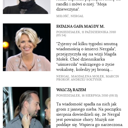
randki i mówi o niej: "Moja
dziewczyna".
MIŁOŚĆ
,
NERGAL
FATALNA GAFA MAGDY M.
PONIEDZIAŁEK, 11 PAŹDZIERNIKA 2010
(05:54)
"Żyjemy od kilku tygodni smutną
wiadomością o śmierci Nergala",
przejęzyczyła się na wizji Magda
Mołek. Choć dziennikarka
"uśmierciła" walczącego o życie
wokalistę, koledzy jej bronią....
NERGAL
,
MAGDALENA MOŁEK
,
MARCIN
PROKOP
,
ANDRZEJ SOŁTYSIK
WALCZĄ RAZEM
PONIEDZIAŁEK, 16 SIERPNIA 2010 (08:11)
Ta wiadomość spadła na nich jak
grom z jasnego nieba. Na początku
sierpnia dowiedzieli się, że Nergal
jest poważnie chory. Muzyk nie
poddaje się. Wspiera go narzeczona.