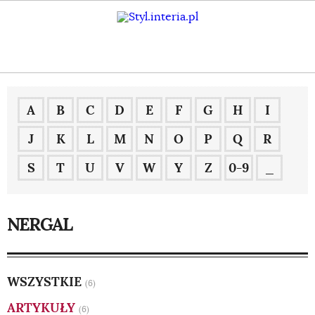
A
B
C
D
E
F
G
H
I
J
K
L
M
N
O
P
Q
R
S
T
U
V
W
Y
Z
0-9
_
NERGAL
WSZYSTKIE
(6)
ARTYKUŁY
(6)