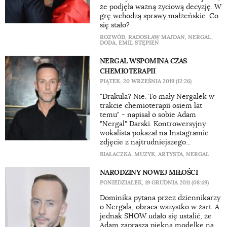
że podjęła ważną życiową decyzję. W
grę wchodzą sprawy małżeńskie. Co
się stało?
ROZWÓD
,
RADOSŁAW MAJDAN
,
NERGAL
,
DODA
,
EMIL STĘPIEŃ
NERGAL WSPOMINA CZAS
CHEMIOTERAPII
PIĄTEK, 20 WRZEŚNIA 2019 (12:26)
"Drakula? Nie. To mały Nergalek w
trakcie chemioterapii osiem lat
temu" - napisał o sobie Adam
"Nergal" Darski. Kontrowersyjny
wokalista pokazał na Instagramie
zdjęcie z najtrudniejszego...
BIAŁACZKA
,
MUZYK
,
ARTYSTA
,
NERGAL
NARODZINY NOWEJ MIŁOŚCI
PONIEDZIAŁEK, 19 GRUDNIA 2011 (08:49)
Dominika pytana przez dziennikarzy
o Nergala, obraca wszystko w żart. A
jednak SHOW udało się ustalić, że
Adam zaprasza piękną modelkę na