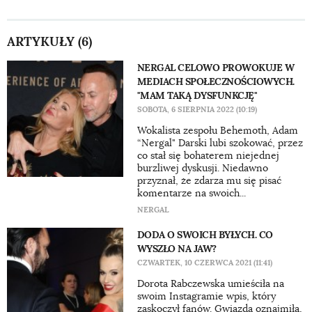
ARTYKUŁY (6)
NERGAL CELOWO PROWOKUJE W
MEDIACH SPOŁECZNOŚCIOWYCH.
"MAM TAKĄ DYSFUNKCJĘ"
SOBOTA, 6 SIERPNIA 2022 (10:19)
Wokalista zespołu Behemoth, Adam
“Nergal" Darski lubi szokować, przez
co stał się bohaterem niejednej
burzliwej dyskusji. Niedawno
przyznał, że zdarza mu się pisać
komentarze na swoich...
NERGAL
DODA O SWOICH BYŁYCH. CO
WYSZŁO NA JAW?
CZWARTEK, 10 CZERWCA 2021 (11:41)
Dorota Rabczewska umieściła na
swoim Instagramie wpis, który
zaskoczył fanów. Gwiazda oznajmiła,