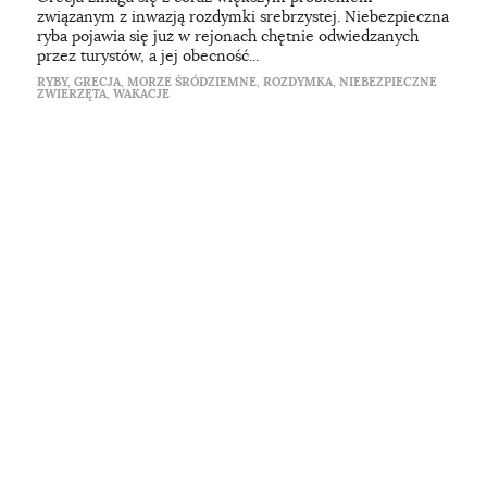
związanym z inwazją rozdymki srebrzystej. Niebezpieczna
ryba pojawia się już w rejonach chętnie odwiedzanych
przez turystów, a jej obecność...
RYBY
,
GRECJA
,
MORZE ŚRÓDZIEMNE
,
ROZDYMKA
,
NIEBEZPIECZNE
ZWIERZĘTA
,
WAKACJE