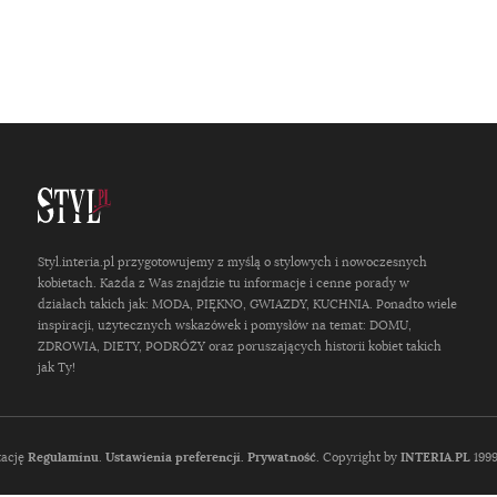
Styl.interia.pl przygotowujemy z myślą o stylowych i nowoczesnych
kobietach. Każda z Was znajdzie tu informacje i cenne porady w
działach takich jak: MODA, PIĘKNO, GWIAZDY, KUCHNIA. Ponadto wiele
inspiracji, użytecznych wskazówek i pomysłów na temat: DOMU,
ZDROWIA, DIETY, PODRÓŻY oraz poruszających historii kobiet takich
jak Ty!
tację
Regulaminu
.
Ustawienia preferencji.
Prywatność
. Copyright by
INTERIA.PL
1999