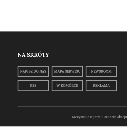
NA SKRÓTY
NAPISZ DO NAS
MAPA SERWISU
NEWSROOM
RSS
W KOMÓRCE
REKLAMA
Korzystanie z portalu oznacza akcep