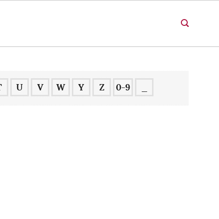
T
U
V
W
Y
Z
0-9
_