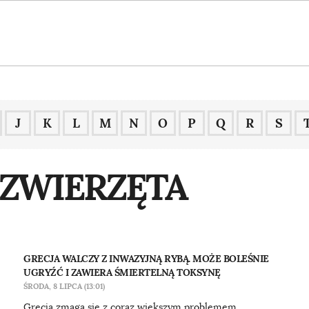
J
K
L
M
N
O
P
Q
R
S
 ZWIERZĘTA
GRECJA WALCZY Z INWAZYJNĄ RYBĄ. MOŻE BOLEŚNIE
UGRYŹĆ I ZAWIERA ŚMIERTELNĄ TOKSYNĘ
ŚRODA, 8 LIPCA (13:01)
Grecja zmaga się z coraz większym problemem