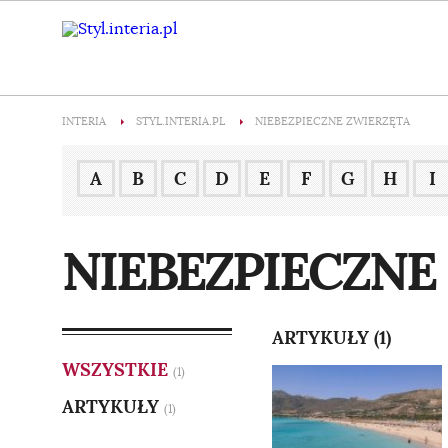
INTERIA
STYL.INTERIA.PL
NIEBEZPIECZNE ZWIERZĘTA
A
B
C
D
E
F
G
H
I
NIEBEZPIECZNE
ARTYKUŁY (1)
WSZYSTKIE
(1)
ARTYKUŁY
(1)