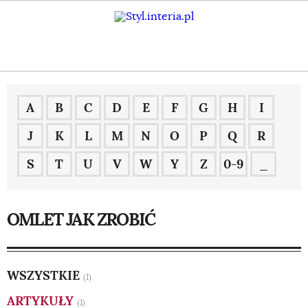
A
B
C
D
E
F
G
H
I
J
K
L
M
N
O
P
Q
R
S
T
U
V
W
Y
Z
0-9
_
OMLET JAK ZROBIĆ
WSZYSTKIE
(1)
ARTYKUŁY
(1)