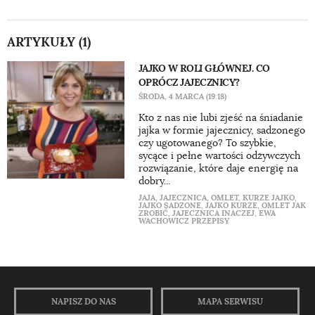
ARTYKUŁY (1)
JAJKO W ROLI GŁÓWNEJ. CO
OPRÓCZ JAJECZNICY?
ŚRODA, 4 MARCA (19:18)
Kto z nas nie lubi zjeść na śniadanie
jajka w formie jajecznicy, sadzonego
czy ugotowanego? To szybkie,
sycące i pełne wartości odżywczych
rozwiązanie, które daje energię na
dobry...
JAJA
,
JAJECZNICA
,
OMLET
,
KURZE JAJKO
,
JAJKO SADZONE
,
JAJKO KURZE
,
OMLET JAK
ZROBIĆ
,
JAJECZNICA INACZEJ
,
EWA
WACHOWICZ PRZEPISY
NAPISZ DO NAS
MAPA SERWISU