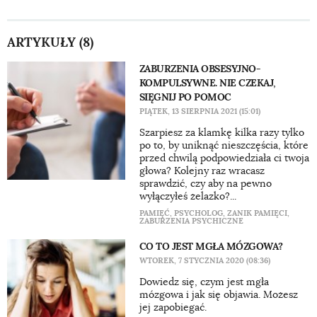
ARTYKUŁY (8)
ZABURZENIA OBSESYJNO-
KOMPULSYWNE. NIE CZEKAJ,
SIĘGNIJ PO POMOC
PIĄTEK, 13 SIERPNIA 2021 (15:01)
Szarpiesz za klamkę kilka razy tylko
po to, by uniknąć nieszczęścia, które
przed chwilą podpowiedziała ci twoja
głowa? Kolejny raz wracasz
sprawdzić, czy aby na pewno
wyłączyłeś żelazko?...
PAMIĘĆ
,
PSYCHOLOG
,
ZANIK PAMIĘCI
,
ZABURZENIA PSYCHICZNE
CO TO JEST MGŁA MÓZGOWA?
WTOREK, 7 STYCZNIA 2020 (08:36)
Dowiedz się, czym jest mgła
mózgowa i jak się objawia. Możesz
jej zapobiegać.