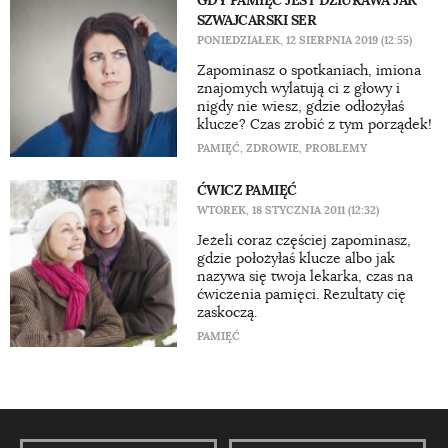
GDY PAMIĘĆ JEST DZIURAWA JAK
SZWAJCARSKI SER
PONIEDZIAŁEK, 12 SIERPNIA 2019 (12:55)
Zapominasz o spotkaniach, imiona
znajomych wylatują ci z głowy i
nigdy nie wiesz, gdzie odłożyłaś
klucze? Czas zrobić z tym porządek!
PAMIĘĆ
,
ZDROWIE
,
PROBLEMY
ĆWICZ PAMIĘĆ
WTOREK, 18 STYCZNIA 2011 (12:32)
Jeżeli coraz częściej zapominasz,
gdzie położyłaś klucze albo jak
nazywa się twoja lekarka, czas na
ćwiczenia pamięci. Rezultaty cię
zaskoczą.
PAMIĘĆ