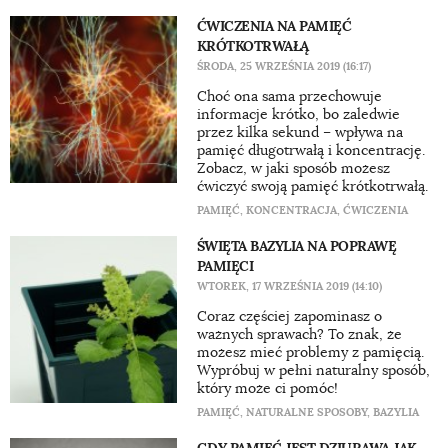
ĆWICZENIA NA PAMIĘĆ
KRÓTKOTRWAŁĄ
ŚRODA, 25 WRZEŚNIA 2019 (16:17)
Choć ona sama przechowuje
informacje krótko, bo zaledwie
przez kilka sekund – wpływa na
pamięć długotrwałą i koncentrację.
Zobacz, w jaki sposób możesz
ćwiczyć swoją pamięć krótkotrwałą.
PAMIĘĆ
,
KONCENTRACJA
,
ĆWICZENIA
ŚWIĘTA BAZYLIA NA POPRAWĘ
PAMIĘCI
WTOREK, 17 WRZEŚNIA 2019 (14:10)
Coraz częściej zapominasz o
ważnych sprawach? To znak, że
możesz mieć problemy z pamięcią.
Wypróbuj w pełni naturalny sposób,
który może ci pomóc!
PAMIĘĆ
,
NATURALNE SPOSOBY
,
BAZYLIA