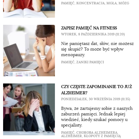
PAMIĘĆ
,
KONCENTRACJA
,
MGŁA
,
MÓZG
ZAPISZ PAMIĘĆ NA FITNESS
WTOREK, 8 PAŹDZIERNIKA 2019 (11:20)
Nie pamiętasz dat, słów, nie możesz
się skupić? To może być wpływ
menopauzy.
PAMIĘĆ
,
ZANIKI PAMIĘCI
CZY CZĘSTE ZAPOMINANIE TO JUŻ
ALZHEIMER?
PONIEDZIAŁEK, 30 WRZEŚNIA 2019 (11:35)
Bywa, że żartujemy sobie z naszych
zaburzeń pamięci. Jednak lepiej
wiedzieć, kiedy szukać pomocy u
specjalisty.
PAMIĘĆ
,
CHOROBA ALZHEIMERA
,
ALZHEIMER
,
KŁOPOTY Z PAMIĘCIĄ