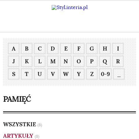
A
B
C
D
E
F
G
H
I
J
K
L
M
N
O
P
Q
R
S
T
U
V
W
Y
Z
0-9
_
PAMIĘĆ
WSZYSTKIE
(8)
ARTYKUŁY
(8)