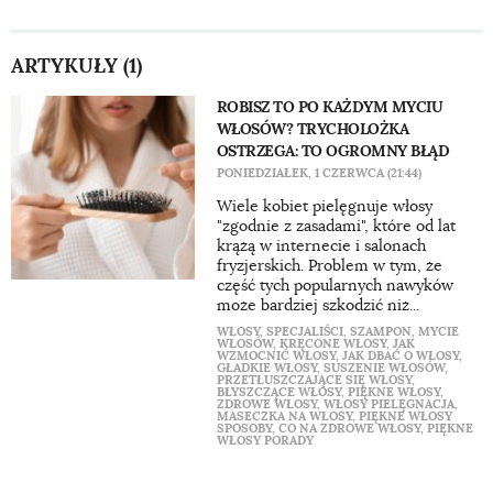
ARTYKUŁY (1)
ROBISZ TO PO KAŻDYM MYCIU
WŁOSÓW? TRYCHOLOŻKA
OSTRZEGA: TO OGROMNY BŁĄD
PONIEDZIAŁEK, 1 CZERWCA (21:44)
Wiele kobiet pielęgnuje włosy
"zgodnie z zasadami", które od lat
krążą w internecie i salonach
fryzjerskich. Problem w tym, że
część tych popularnych nawyków
może bardziej szkodzić niż...
WŁOSY
,
SPECJALIŚCI
,
SZAMPON
,
MYCIE
WŁOSÓW
,
KRĘCONE WŁOSY
,
JAK
WZMOCNIĆ WŁOSY
,
JAK DBAĆ O WŁOSY
,
GŁADKIE WŁOSY
,
SUSZENIE WŁOSÓW
,
PRZETŁUSZCZAJĄCE SIĘ WŁOSY
,
BŁYSZCZĄCE WŁOSY
,
PIĘKNE WŁOSY
,
ZDROWE WŁOSY
,
WŁOSY PIELĘGNACJA
,
MASECZKA NA WŁOSY
,
PIĘKNE WŁOSY
SPOSOBY
,
CO NA ZDROWE WŁOSY
,
PIĘKNE
WŁOSY PORADY