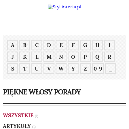
A
B
C
D
E
F
G
H
I
J
K
L
M
N
O
P
Q
R
S
T
U
V
W
Y
Z
0-9
_
PIĘKNE WŁOSY PORADY
WSZYSTKIE
(1)
ARTYKUŁY
(1)