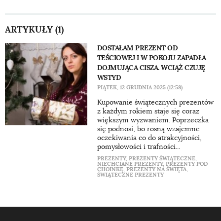
ARTYKUŁY (1)
DOSTAŁAM PREZENT OD
TEŚCIOWEJ I W POKOJU ZAPADŁA
DOJMUJĄCA CISZA. WCIĄŻ CZUJĘ
WSTYD
PIĄTEK, 12 GRUDNIA 2025 (12:58)
Kupowanie świątecznych prezentów
z każdym rokiem staje się coraz
większym wyzwaniem. Poprzeczka
się podnosi, bo rosną wzajemne
oczekiwania co do atrakcyjności,
pomysłowości i trafności...
PREZENTY
,
PREZENTY ŚWIĄTECZNE
,
NIECHCIANE PREZENTY
,
PREZENTY POD
CHOINKĘ
,
PREZENTY NA ŚWIĘTA
,
ŚWIĄTECZNE PREZENTY