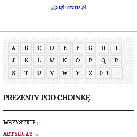
A
B
C
D
E
F
G
H
I
J
K
L
M
N
O
P
Q
R
S
T
U
V
W
Y
Z
0-9
_
PREZENTY POD CHOINKĘ
WSZYSTKIE
(1)
ARTYKUŁY
(1)