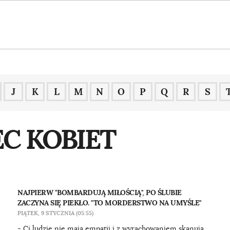
J
K
L
M
N
O
P
Q
R
S
C KOBIET
NAJPIERW "BOMBARDUJĄ MIŁOŚCIĄ", PO ŚLUBIE
ZACZYNA SIĘ PIEKŁO. "TO MORDERSTWO NA UMYŚLE"
PIĄTEK, 9 STYCZNIA (05:55)
- Ci ludzie nie mają empatii i z wyrachowaniem skanują