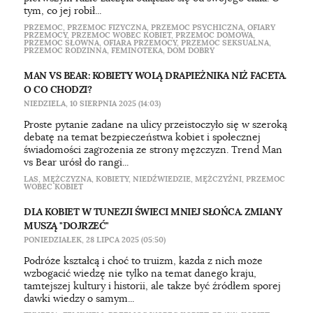
tym, co jej robił...
PRZEMOC
,
PRZEMOC FIZYCZNA
,
PRZEMOC PSYCHICZNA
,
OFIARY
PRZEMOCY
,
PRZEMOC WOBEC KOBIET
,
PRZEMOC DOMOWA
,
PRZEMOC SŁOWNA
,
OFIARA PRZEMOCY
,
PRZEMOC SEKSUALNA
,
PRZEMOC RODZINNA
,
FEMINOTEKA
,
DOM DOBRY
MAN VS BEAR: KOBIETY WOLĄ DRAPIEŻNIKA NIŻ FACETA.
O CO CHODZI?
NIEDZIELA, 10 SIERPNIA 2025 (14:03)
Proste pytanie zadane na ulicy przeistoczyło się w szeroką
debatę na temat bezpieczeństwa kobiet i społecznej
świadomości zagrożenia ze strony mężczyzn. Trend Man
vs Bear urósł do rangi...
LAS
,
MĘŻCZYZNA
,
KOBIETY
,
NIEDŹWIEDZIE
,
MĘŻCZYŹNI
,
PRZEMOC
WOBEC KOBIET
DLA KOBIET W TUNEZJI ŚWIECI MNIEJ SŁOŃCA. ZMIANY
MUSZĄ "DOJRZEĆ"
PONIEDZIAŁEK, 28 LIPCA 2025 (05:50)
Podróże kształcą i choć to truizm, każda z nich może
wzbogacić wiedzę nie tylko na temat danego kraju,
tamtejszej kultury i historii, ale także być źródłem sporej
dawki wiedzy o samym...