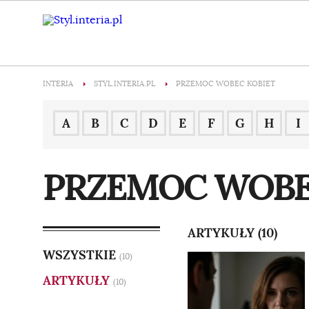
INTERIA
STYL.INTERIA.PL
PRZEMOC WOBEC KOBIET
A
B
C
D
E
F
G
H
I
PRZEMOC WOBE
ARTYKUŁY (10)
WSZYSTKIE
(10)
ARTYKUŁY
(10)