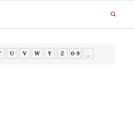
T
U
V
W
Y
Z
0-9
_