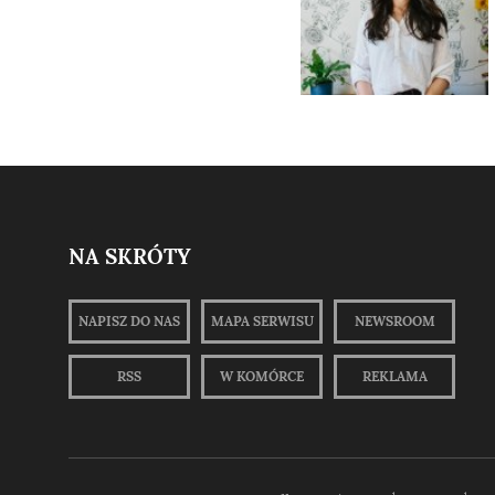
NA SKRÓTY
NAPISZ DO NAS
MAPA SERWISU
NEWSROOM
RSS
W KOMÓRCE
REKLAMA