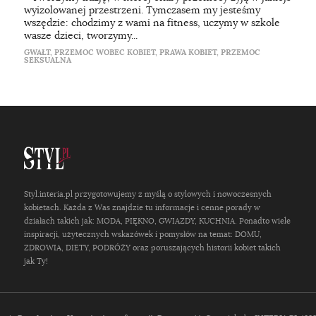
wyizolowanej przestrzeni. Tymczasem my jesteśmy
wszędzie: chodzimy z wami na fitness, uczymy w szkole
wasze dzieci, tworzymy...
GWAŁT
,
PRZEMOC WOBEC KOBIET
,
PRAWA KOBIET
,
PRZEMOC
SEKSUALNA
Styl.interia.pl przygotowujemy z myślą o stylowych i nowoczesnych
kobietach. Każda z Was znajdzie tu informacje i cenne porady w
działach takich jak: MODA, PIĘKNO, GWIAZDY, KUCHNIA. Ponadto wiele
inspiracji, użytecznych wskazówek i pomysłów na temat: DOMU,
ZDROWIA, DIETY, PODRÓŻY oraz poruszających historii kobiet takich
jak Ty!