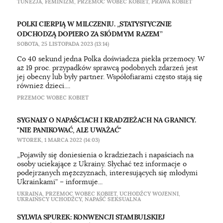
TUNEZJA
,
FEMINIZM
,
PRZEMOC WOBEC KOBIET
,
PRAWA KOBIET
POLKI CIERPIĄ W MILCZENIU. „STATYSTYCZNIE
ODCHODZĄ DOPIERO ZA SIÓDMYM RAZEM”
SOBOTA, 25 LISTOPADA 2023 (13:14)
Co 40 sekund jedna Polka doświadcza piekła przemocy. W
aż 19 proc. przypadków sprawcą podobnych zdarzeń jest
jej obecny lub były partner. Współofiarami często stają się
również dzieci....
PRZEMOC WOBEC KOBIET
SYGNAŁY O NAPAŚCIACH I KRADZIEŻACH NA GRANICY.
"NIE PANIKOWAĆ, ALE UWAŻAĆ"
WTOREK, 1 MARCA 2022 (14:03)
„Pojawiły się doniesienia o kradzieżach i napaściach na
osoby uciekające z Ukrainy. Słychać też informacje o
podejrzanych mężczyznach, interesujących się młodymi
Ukrainkami” – informuje...
UKRAINA
,
PRZEMOC WOBEC KOBIET
,
UCHODŹCY WOJENNI
,
UKRAIŃSCY UCHODŹCY
,
NAPAŚĆ SEKSUALNA
SYLWIA SPUREK: KONWENCJI STAMBULSKIEJ