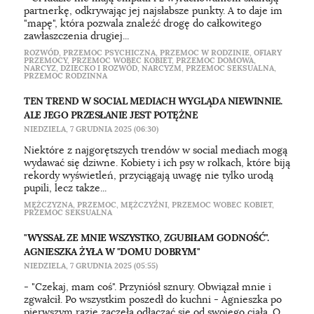
partnerkę, odkrywając jej najsłabsze punkty. A to daje im
"mapę", która pozwala znaleźć drogę do całkowitego
zawłaszczenia drugiej...
ROZWÓD
,
PRZEMOC PSYCHICZNA
,
PRZEMOC W RODZINIE
,
OFIARY
PRZEMOCY
,
PRZEMOC WOBEC KOBIET
,
PRZEMOC DOMOWA
,
NARCYZ
,
DZIECKO I ROZWÓD
,
NARCYZM
,
PRZEMOC SEKSUALNA
,
PRZEMOC RODZINNA
TEN TREND W SOCIAL MEDIACH WYGLĄDA NIEWINNIE.
ALE JEGO PRZESŁANIE JEST POTĘŻNE
NIEDZIELA, 7 GRUDNIA 2025 (06:30)
Niektóre z najgorętszych trendów w social mediach mogą
wydawać się dziwne. Kobiety i ich psy w rolkach, które biją
rekordy wyświetleń, przyciągają uwagę nie tylko urodą
pupili, lecz także...
MĘŻCZYZNA
,
PRZEMOC
,
MĘŻCZYŹNI
,
PRZEMOC WOBEC KOBIET
,
PRZEMOC SEKSUALNA
"WYSSAŁ ZE MNIE WSZYSTKO, ZGUBIŁAM GODNOŚĆ".
AGNIESZKA ŻYŁA W "DOMU DOBRYM"
NIEDZIELA, 7 GRUDNIA 2025 (05:55)
- "Czekaj, mam coś". Przyniósł sznury. Obwiązał mnie i
zgwałcił. Po wszystkim poszedł do kuchni - Agnieszka po
pierwszym razie zaczęła odłączać się od swojego ciała. O