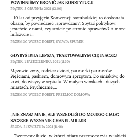
POWINNIŚMY BRONIĆ JAK KONSTYTUCJI
PIĄTEK, 3 GRUDNIA 2021 (12:00)
- 10 lat od przyjęcia Konwencji stambulskiej to doskonała
okazja, by powiedzieć „sprawdzam”. Spytać polityków:
jesteście z nami, czy stoicie po stronie sprawców? A może
milczycie i...
PRZEMOC WOBEC KOBIET
,
SYLWIA SPUREK
GDYBYŚ BYŁA LEPSZA, TRAKTOWAŁBYM CIĘ INACZEJ
PIĄTEK, 1 PAŹDZIERNIKA 2021 (11:30)
Mężowie żony, rodzice dzieci, partnerki partnerów.
Pięściami, paskiem, domowym sprzętem. Do siniaków, do
krwi, do wizyty w szpitalu. W małych wioskach i dużych
miastach. Psychicznie,...
PRZEMOC WOBEC KOBIET
,
PRZEMOC DOMOWA
„NIE ZNASZ MNIE, ALE WSZEDŁEŚ DO MOJEGO CIAŁA”.
SZCZERE WYZNANIE CHANEL MILLER
ŚRODA, 21 KWIETNIA 2021 (11:46)
- Tworzymy iluzję, w której ofiary przemocy żyją w jakiejś