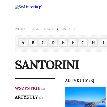
INTERIA
STYL.INTERIA.PL
SANTORINI
A
B
C
D
E
F
G
H
I
SANTORINI
ARTYKUŁY (3)
WSZYSTKIE
(3)
ARTYKUŁY
(3)