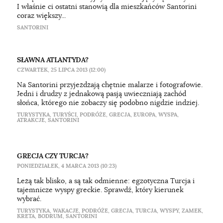
I właśnie ci ostatni stanowią dla mieszkańców Santorini
coraz większy...
SANTORINI
SŁAWNA ATLANTYDA?
CZWARTEK, 25 LIPCA 2013 (12:00)
Na Santorini przyjeżdżają chętnie malarze i fotografowie.
Jedni i drudzy z jednakową pasją uwieczniają zachód
słońca, którego nie zobaczy się podobno nigdzie indziej.
TURYSTYKA
,
TURYŚCI
,
PODRÓŻE
,
GRECJA
,
EUROPA
,
WYSPA
,
ATRAKCJE
,
SANTORINI
GRECJA CZY TURCJA?
PONIEDZIAŁEK, 4 MARCA 2013 (10:23)
Leżą tak blisko, a są tak odmienne: egzotyczna Turcja i
tajemnicze wyspy greckie. Sprawdź, który kierunek
wybrać.
TURYSTYKA
,
WAKACJE
,
PODRÓŻE
,
GRECJA
,
TURCJA
,
WYSPY
,
ZAMEK
,
KRETA
,
BODRUM
,
SANTORINI