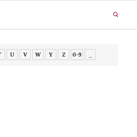
T
U
V
W
Y
Z
0-9
_