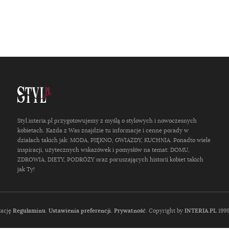
Styl.interia.pl przygotowujemy z myślą o stylowych i nowoczesnych
kobietach. Każda z Was znajdzie tu informacje i cenne porady w
działach takich jak: MODA, PIĘKNO, GWIAZDY, KUCHNIA. Ponadto wiele
inspiracji, użytecznych wskazówek i pomysłów na temat: DOMU,
ZDROWIA, DIETY, PODRÓŻY oraz poruszających historii kobiet takich
jak Ty!
tację
Regulaminu
.
Ustawienia preferencji.
Prywatność
. Copyright by
INTERIA.PL
1999