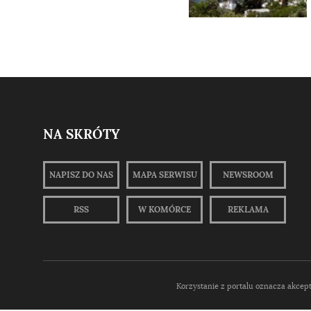
NA SKRÓTY
NAPISZ DO NAS
MAPA SERWISU
NEWSROOM
RSS
W KOMÓRCE
REKLAMA
Korzystanie z portalu oznacza akcep