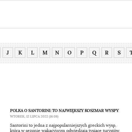
J
K
L
M
N
O
P
Q
R
S
POLKA O SANTORINI: TO NAJWIĘKSZY KOSZMAR WYSPY
WTOREK, 12 LIPCA 2022 (16:08)
Santorini to jedna z najpopularniejszych greckich wysp,
którą w sezonie wakacyjnym odwiedzają tysiące turystów.