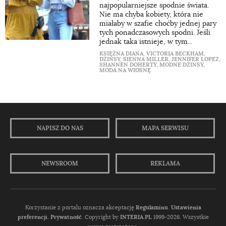
najpopularniejsze spodnie świata.
Nie ma chyba kobiety, która nie
miałaby w szafie choćby jednej pary
tych ponadczasowych spodni. Jeśli
jednak taka istnieje, w tym...
KSIĘŻNA DIANA
,
VICTORIA BECKHAM
,
DŻINSY
,
SIENNA MILLER
,
JENNIFER LOPEZ
,
SHANNEN DOHERTY
,
MODNE DŻINSY
,
MODA NA WIOSNĘ
NAPISZ DO NAS
MAPA SERWISU
NEWSROOM
REKLAMA
Korzystanie z portalu oznacza akceptację
Regulaminu
.
Ustawienia
preferencji.
Prywatność
. Copyright by
INTERIA.PL
1999-2026. Wszystkie