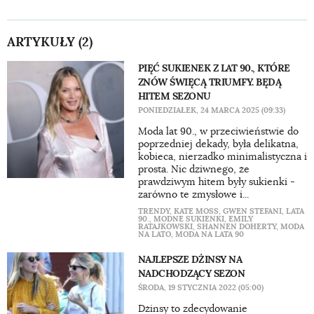
ARTYKUŁY (2)
PIĘĆ SUKIENEK Z LAT 90., KTÓRE
ZNÓW ŚWIĘCĄ TRIUMFY. BĘDĄ
HITEM SEZONU
PONIEDZIAŁEK, 24 MARCA 2025 (09:33)
Moda lat 90., w przeciwieństwie do
poprzedniej dekady, była delikatna,
kobieca, nierzadko minimalistyczna i
prosta. Nic dziwnego, że
prawdziwym hitem były sukienki -
zarówno te zmysłowe i...
TRENDY
,
KATE MOSS
,
GWEN STEFANI
,
LATA
90.
,
MODNE SUKIENKI
,
EMILY
RATAJKOWSKI
,
SHANNEN DOHERTY
,
MODA
NA LATO
,
MODA NA LATA 90
NAJLEPSZE DŻINSY NA
NADCHODZĄCY SEZON
ŚRODA, 19 STYCZNIA 2022 (05:00)
Dżinsy to zdecydowanie