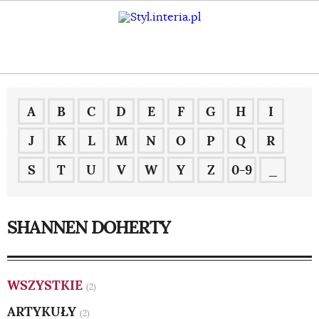
A
B
C
D
E
F
G
H
I
J
K
L
M
N
O
P
Q
R
S
T
U
V
W
Y
Z
0-9
_
SHANNEN DOHERTY
WSZYSTKIE
(2)
ARTYKUŁY
(2)