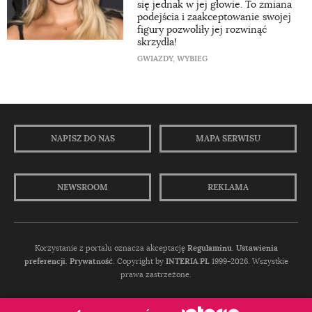
się jednak w jej głowie. To zmiana
podejścia i zaakceptowanie swojej
figury pozwoliły jej rozwinąć
skrzydła!
GWIAZDY
,
WYBIEG
NAPISZ DO NAS
MAPA SERWISU
NEWSROOM
REKLAMA
Korzystanie z portalu oznacza akceptację
Regulaminu
.
Ustawienia
preferencji.
Prywatność
. Copyright by
INTERIA.PL
1999-2026. Wszystkie
prawa zastrzeżone.