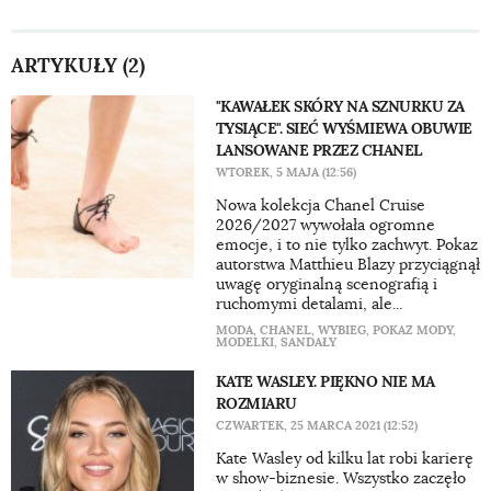
ARTYKUŁY (2)
"KAWAŁEK SKÓRY NA SZNURKU ZA
TYSIĄCE". SIEĆ WYŚMIEWA OBUWIE
LANSOWANE PRZEZ CHANEL
WTOREK, 5 MAJA (12:56)
Nowa kolekcja Chanel Cruise
2026/2027 wywołała ogromne
emocje, i to nie tylko zachwyt. Pokaz
autorstwa Matthieu Blazy przyciągnął
uwagę oryginalną scenografią i
ruchomymi detalami, ale...
MODA
,
CHANEL
,
WYBIEG
,
POKAZ MODY
,
MODELKI
,
SANDAŁY
KATE WASLEY. PIĘKNO NIE MA
ROZMIARU
CZWARTEK, 25 MARCA 2021 (12:52)
Kate Wasley od kilku lat robi karierę
w show-biznesie. Wszystko zaczęło