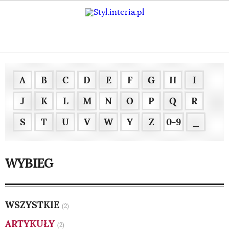
A
B
C
D
E
F
G
H
I
J
K
L
M
N
O
P
Q
R
S
T
U
V
W
Y
Z
0-9
_
WYBIEG
WSZYSTKIE
(2)
ARTYKUŁY
(2)