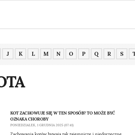
J
K
L
M
N
O
P
Q
R
S
OTA
KOT ZACHOWUJE SIĘ W TEN SPOSÓB? TO MOŻE BYĆ
OZNAKA CHOROBY
PONIEDZIAŁEK, 1 GRUDNIA 2025 (07:41)
Zachowania kotów bywają tak tajemnicze i niedorzeczne,