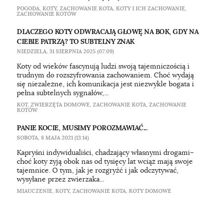
POGODA
,
KOTY
,
ZACHOWANIE KOTA
,
KOTY I ICH ZACHOWANIE
,
ZACHOWANIE KOTÓW
DLACZEGO KOTY ODWRACAJĄ GŁOWĘ NA BOK, GDY NA
CIEBIE PATRZĄ? TO SUBTELNY ZNAK
NIEDZIELA, 31 SIERPNIA 2025 (07:09)
Koty od wieków fascynują ludzi swoją tajemniczością i
trudnym do rozszyfrowania zachowaniem. Choć wydają
się niezależne, ich komunikacja jest niezwykle bogata i
pełna subtelnych sygnałów,...
KOT
,
ZWIERZĘTA DOMOWE
,
ZACHOWANIE KOTA
,
ZACHOWANIE
KOTÓW
PANIE KOCIE, MUSIMY POROZMAWIAĆ...
SOBOTA, 8 MAJA 2021 (13:14)
Kapryśni indywidualiści, chadzający własnymi drogami–
choć koty żyją obok nas od tysięcy lat wciąż mają swoje
tajemnice. O tym, jak je rozgryźć i jak odczytywać,
wysyłane przez zwierzaka...
MIAUCZENIE
,
KOTY
,
ZACHOWANIE KOTA
,
KOTY DOMOWE