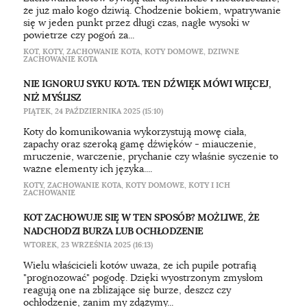
że już mało kogo dziwią. Chodzenie bokiem, wpatrywanie
się w jeden punkt przez długi czas, nagłe wysoki w
powietrze czy pogoń za...
KOT
,
KOTY
,
ZACHOWANIE KOTA
,
KOTY DOMOWE
,
DZIWNE
ZACHOWANIE KOTA
NIE IGNORUJ SYKU KOTA. TEN DŹWIĘK MÓWI WIĘCEJ,
NIŻ MYŚLISZ
PIĄTEK, 24 PAŹDZIERNIKA 2025 (15:10)
Koty do komunikowania wykorzystują mowę ciała,
zapachy oraz szeroką gamę dźwięków - miauczenie,
mruczenie, warczenie, prychanie czy właśnie syczenie to
ważne elementy ich języka....
KOTY
,
ZACHOWANIE KOTA
,
KOTY DOMOWE
,
KOTY I ICH
ZACHOWANIE
KOT ZACHOWUJE SIĘ W TEN SPOSÓB? MOŻLIWE, ŻE
NADCHODZI BURZA LUB OCHŁODZENIE
WTOREK, 23 WRZEŚNIA 2025 (16:13)
Wielu właścicieli kotów uważa, że ich pupile potrafią
"prognozować" pogodę. Dzięki wyostrzonym zmysłom
reagują one na zbliżające się burze, deszcz czy
ochłodzenie, zanim my zdążymy...