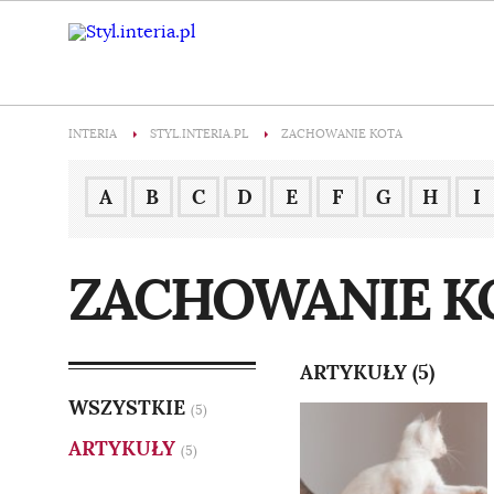
INTERIA
STYL.INTERIA.PL
ZACHOWANIE KOTA
A
B
C
D
E
F
G
H
I
ZACHOWANIE K
ARTYKUŁY (5)
WSZYSTKIE
(5)
ARTYKUŁY
(5)