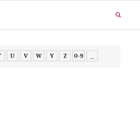
T
U
V
W
Y
Z
0-9
_