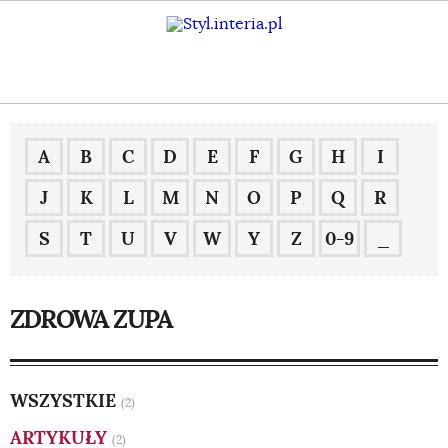
A
B
C
D
E
F
G
H
I
J
K
L
M
N
O
P
Q
R
S
T
U
V
W
Y
Z
0-9
_
ZDROWA ZUPA
WSZYSTKIE
(2)
ARTYKUŁY
(2)