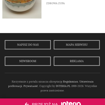
ZDROWA ZUPA
NAPISZ DO NAS
MAPA SERWISU
NEWSROOM
REKLAMA
Korzystanie z portalu oznacza akceptację
Regulaminu
.
Ustawienia
preferencji.
Prywatność
. Copyright by
INTERIA.PL
1999-2026. Wszystkie
prawa zastrzeżone.
PRZEJDŹ NA