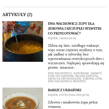
ARTYKUŁY (2)
EWA WACHOWICZ: ZUPY DLA
ZDROWIA I SZCZUPŁEJ SYLWETKI.
CO PRZYGOTOWAĆ?
PIĄTEK, 1 MAJA (13:51)
Zbliża się lato, niedługo wakacje,
więc coraz częściej myślimy o tym,
jak zadbać o sylwetkę bez
wprowadzania restrykcyjnych diet i
wyrzeczeń. Najlepiej sprawdzają się
proste, smaczne...
EWA WACHOWICZ
,
KAPUŚNIAK
,
JARMUŻ
,
ZUPA SZCZAWIOWA
,
MŁODA KAPUSTA
,
DIETA NA ODCHUDZANIE
,
ZDROWA ZUPA
,
EWA WACHOWICZ PRZEPISY
BARSZCZ UKRAIŃSKI
PIĄTEK, 8 STYCZNIA 2021 (13:31)
Zdrowa i smakowita zupa pełna
witamin.