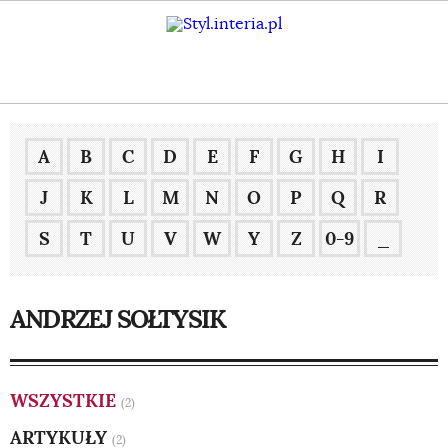
A
B
C
D
E
F
G
H
I
J
K
L
M
N
O
P
Q
R
S
T
U
V
W
Y
Z
0-9
_
ANDRZEJ SOŁTYSIK
WSZYSTKIE
(2)
ARTYKUŁY
(2)