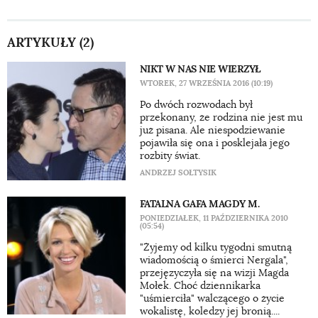
ARTYKUŁY (2)
NIKT W NAS NIE WIERZYŁ
WTOREK, 27 WRZEŚNIA 2016 (10:19)
Po dwóch rozwodach był
przekonany, że rodzina nie jest mu
już pisana. Ale niespodziewanie
pojawiła się ona i posklejała jego
rozbity świat.
ANDRZEJ SOŁTYSIK
FATALNA GAFA MAGDY M.
PONIEDZIAŁEK, 11 PAŹDZIERNIKA 2010
(05:54)
"Żyjemy od kilku tygodni smutną
wiadomością o śmierci Nergala",
przejęzyczyła się na wizji Magda
Mołek. Choć dziennikarka
"uśmierciła" walczącego o życie
wokalistę, koledzy jej bronią....