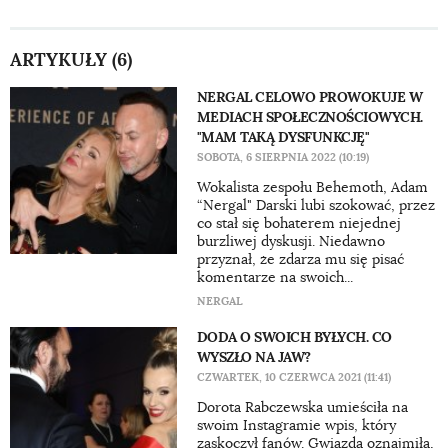
ARTYKUŁY (6)
NERGAL CELOWO PROWOKUJE W
MEDIACH SPOŁECZNOŚCIOWYCH.
"MAM TAKĄ DYSFUNKCJĘ"
SOBOTA, 6 SIERPNIA 2022 (10:19)
Wokalista zespołu Behemoth, Adam
“Nergal" Darski lubi szokować, przez
co stał się bohaterem niejednej
burzliwej dyskusji. Niedawno
przyznał, że zdarza mu się pisać
komentarze na swoich...
NERGAL
DODA O SWOICH BYŁYCH. CO
WYSZŁO NA JAW?
CZWARTEK, 10 CZERWCA 2021 (11:41)
Dorota Rabczewska umieściła na
swoim Instagramie wpis, który
zaskoczył fanów. Gwiazda oznajmiła,