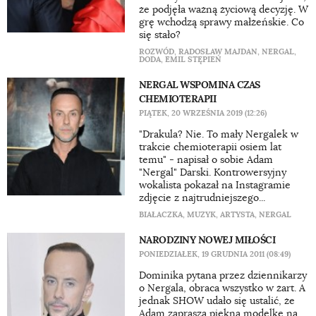
że podjęła ważną życiową decyzję. W
grę wchodzą sprawy małżeńskie. Co
się stało?
ROZWÓD
,
RADOSŁAW MAJDAN
,
NERGAL
,
DODA
,
EMIL STĘPIEŃ
NERGAL WSPOMINA CZAS
CHEMIOTERAPII
PIĄTEK, 20 WRZEŚNIA 2019 (12:26)
"Drakula? Nie. To mały Nergalek w
trakcie chemioterapii osiem lat
temu" - napisał o sobie Adam
"Nergal" Darski. Kontrowersyjny
wokalista pokazał na Instagramie
zdjęcie z najtrudniejszego...
BIAŁACZKA
,
MUZYK
,
ARTYSTA
,
NERGAL
NARODZINY NOWEJ MIŁOŚCI
PONIEDZIAŁEK, 19 GRUDNIA 2011 (08:49)
Dominika pytana przez dziennikarzy
o Nergala, obraca wszystko w żart. A
jednak SHOW udało się ustalić, że
Adam zaprasza piękną modelkę na