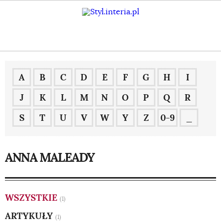
A
B
C
D
E
F
G
H
I
J
K
L
M
N
O
P
Q
R
S
T
U
V
W
Y
Z
0-9
_
ANNA MALEADY
WSZYSTKIE
(1)
ARTYKUŁY
(1)