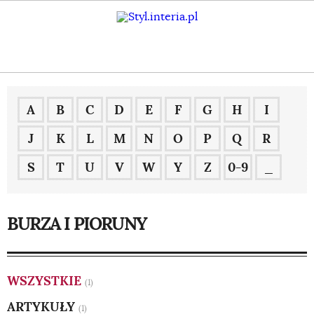
A
B
C
D
E
F
G
H
I
J
K
L
M
N
O
P
Q
R
S
T
U
V
W
Y
Z
0-9
_
BURZA I PIORUNY
WSZYSTKIE
(1)
ARTYKUŁY
(1)