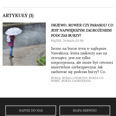
ARTYKUŁY (1)
DRZEWO, ROWER CZY PARASOL? CO
JEST NAJWIĘKSZYM ZAGROŻENIEM
PODCZAS BURZY?
PIĄTEK, 29 MAJA (13:39)
Sezon na burze trwa w najlepsze.
Nawałnica, która zaskoczy nas na
zewnątrz, jest nie tylko
nieprzyjemna, ale może być również
śmiertelnie niebezpieczna. Jak
zachować się podczas burzy? Co...
BURZA
,
BURZA I PIORUNY
,
BURZA CO
ROBIĆ
,
BURZA ZAGROŻENIA
NAPISZ DO NAS
MAPA SERWISU