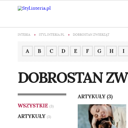
INTERIA
STYL.INTERIA.PL
DOBROSTAN ZWIERZĄT
A
B
C
D
E
F
G
H
I
DOBROSTAN ZW
ARTYKUŁY (3)
WSZYSTKIE
(3)
ARTYKUŁY
(3)