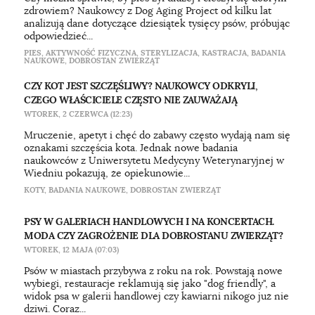
zdrowiem? Naukowcy z Dog Aging Project od kilku lat
analizują dane dotyczące dziesiątek tysięcy psów, próbując
odpowiedzieć...
PIES
,
AKTYWNOŚĆ FIZYCZNA
,
STERYLIZACJA
,
KASTRACJA
,
BADANIA
NAUKOWE
,
DOBROSTAN ZWIERZĄT
CZY KOT JEST SZCZĘŚLIWY? NAUKOWCY ODKRYLI,
CZEGO WŁAŚCICIELE CZĘSTO NIE ZAUWAŻAJĄ
WTOREK, 2 CZERWCA (12:23)
Mruczenie, apetyt i chęć do zabawy często wydają nam się
oznakami szczęścia kota. Jednak nowe badania
naukowców z Uniwersytetu Medycyny Weterynaryjnej w
Wiedniu pokazują, że opiekunowie...
KOTY
,
BADANIA NAUKOWE
,
DOBROSTAN ZWIERZĄT
PSY W GALERIACH HANDLOWYCH I NA KONCERTACH.
MODA CZY ZAGROŻENIE DLA DOBROSTANU ZWIERZĄT?
WTOREK, 12 MAJA (07:03)
Psów w miastach przybywa z roku na rok. Powstają nowe
wybiegi, restauracje reklamują się jako "dog friendly", a
widok psa w galerii handlowej czy kawiarni nikogo już nie
dziwi. Coraz...