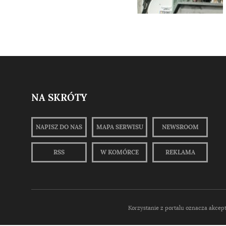
NA SKRÓTY
NAPISZ DO NAS
MAPA SERWISU
NEWSROOM
RSS
W KOMÓRCE
REKLAMA
Korzystanie z portalu oznacza akcep