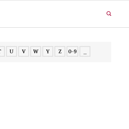
T
U
V
W
Y
Z
0-9
_