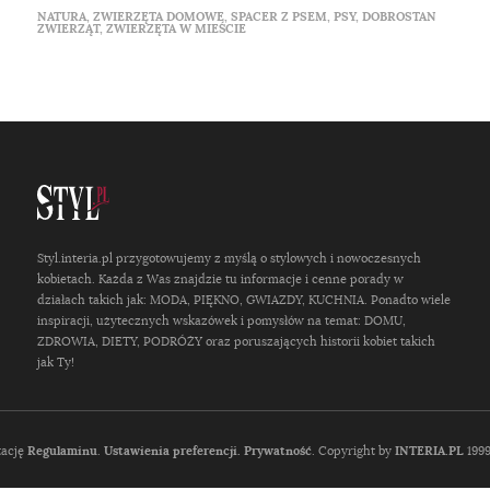
NATURA
,
ZWIERZĘTA DOMOWE
,
SPACER Z PSEM
,
PSY
,
DOBROSTAN
ZWIERZĄT
,
ZWIERZĘTA W MIEŚCIE
Styl.interia.pl przygotowujemy z myślą o stylowych i nowoczesnych
kobietach. Każda z Was znajdzie tu informacje i cenne porady w
działach takich jak: MODA, PIĘKNO, GWIAZDY, KUCHNIA. Ponadto wiele
inspiracji, użytecznych wskazówek i pomysłów na temat: DOMU,
ZDROWIA, DIETY, PODRÓŻY oraz poruszających historii kobiet takich
jak Ty!
tację
Regulaminu
.
Ustawienia preferencji.
Prywatność
. Copyright by
INTERIA.PL
1999