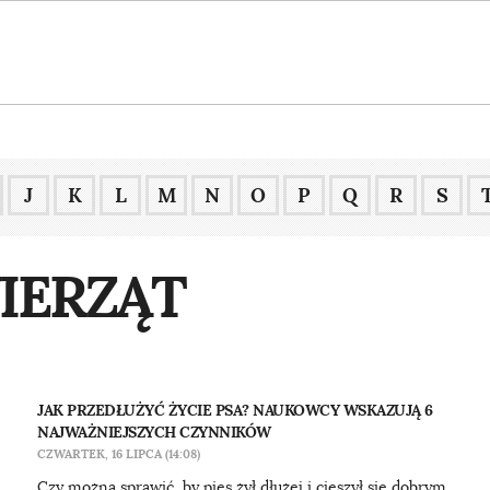
J
K
L
M
N
O
P
Q
R
S
IERZĄT
JAK PRZEDŁUŻYĆ ŻYCIE PSA? NAUKOWCY WSKAZUJĄ 6
NAJWAŻNIEJSZYCH CZYNNIKÓW
CZWARTEK, 16 LIPCA (14:08)
Czy można sprawić, by pies żył dłużej i cieszył się dobrym