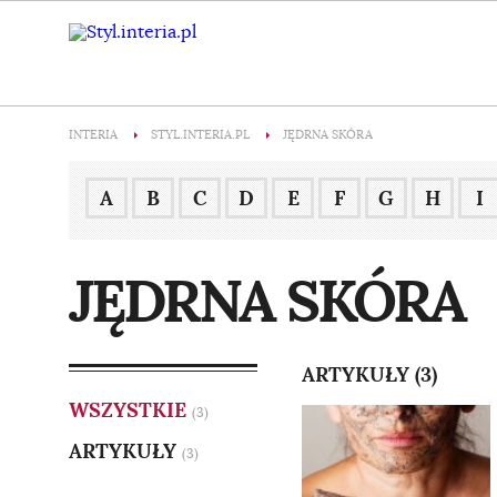
INTERIA
STYL.INTERIA.PL
JĘDRNA SKÓRA
A
B
C
D
E
F
G
H
I
JĘDRNA SKÓRA
ARTYKUŁY (3)
WSZYSTKIE
(3)
ARTYKUŁY
(3)