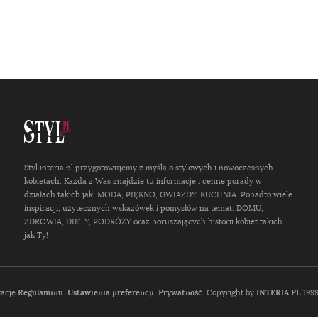
Styl.interia.pl przygotowujemy z myślą o stylowych i nowoczesnych
kobietach. Każda z Was znajdzie tu informacje i cenne porady w
działach takich jak: MODA, PIĘKNO, GWIAZDY, KUCHNIA. Ponadto wiele
inspiracji, użytecznych wskazówek i pomysłów na temat: DOMU,
ZDROWIA, DIETY, PODRÓŻY oraz poruszających historii kobiet takich
jak Ty!
tację
Regulaminu
.
Ustawienia preferencji.
Prywatność
. Copyright by
INTERIA.PL
1999