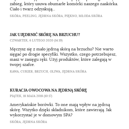
zabieg, który usuwa obumarłe komórki naszego naskórka.
Ciało i twarz odzyskują...
SKÓRA
,
PEELING
,
JĘDRNA SKÓRA
,
PIĘKNO
,
MŁODA SKÓRA
JAK UJĘDRNIĆ SKÓRĘ NA BRZUCHU?
CZWARTEK, 6 LUTEGO 2020 (14:19)
Męczysz się z mało jędrną skórą na brzuchu? Nie warto
sięgać po drogie specyfiki. Wszystko, czego potrzebujesz,
masz w zasięgu ręki. Użyj produktów, które zalegają w
twojej szafce.
KAWA
,
CUKIER
,
BRZUCH
,
OLIWA
,
JĘDRNA SKÓRA
KURACJA OWOCOWA NA JĘDRNĄ SKÓRĘ
PIĄTEK, 18 MAJA 2018 (10:17)
Amerykańskie borówki. To one mają wpływ na jędrną
skórę. Wszytko dzięki składnikom, które zawierają. Jak
wykorzystać je w domowym SPA?
SKÓRA
,
JĘDRNA SKÓRA