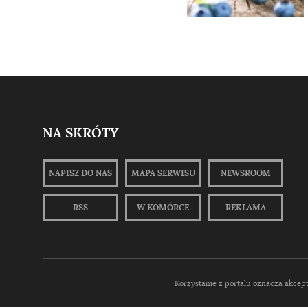
NA SKRÓTY
NAPISZ DO NAS
MAPA SERWISU
NEWSROOM
RSS
W KOMÓRCE
REKLAMA
Korzystanie z portalu oznacza akcep