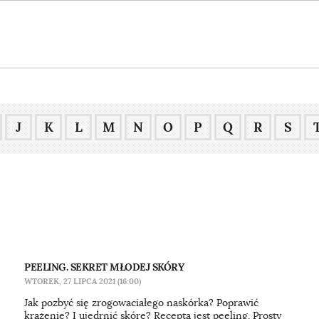
J
K
L
M
N
O
P
Q
R
S
PEELING. SEKRET MŁODEJ SKÓRY
WTOREK, 27 LIPCA 2021 (16:00)
Jak pozbyć się zrogowaciałego naskórka? Poprawić
krążenie? I ujędrnić skórę? Receptą jest peeling. Prosty