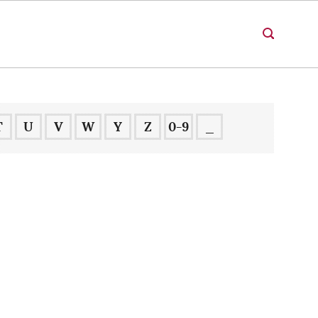
T
U
V
W
Y
Z
0-9
_