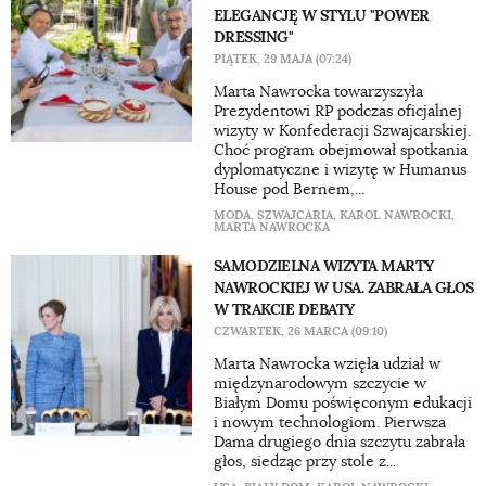
ELEGANCJĘ W STYLU "POWER
DRESSING"
PIĄTEK, 29 MAJA (07:24)
Marta Nawrocka towarzyszyła
Prezydentowi RP podczas oficjalnej
wizyty w Konfederacji Szwajcarskiej.
Choć program obejmował spotkania
dyplomatyczne i wizytę w Humanus
House pod Bernem,...
MODA
,
SZWAJCARIA
,
KAROL NAWROCKI
,
MARTA NAWROCKA
SAMODZIELNA WIZYTA MARTY
NAWROCKIEJ W USA. ZABRAŁA GŁOS
W TRAKCIE DEBATY
CZWARTEK, 26 MARCA (09:10)
Marta Nawrocka wzięła udział w
międzynarodowym szczycie w
Białym Domu poświęconym edukacji
i nowym technologiom. Pierwsza
Dama drugiego dnia szczytu zabrała
głos, siedząc przy stole z...