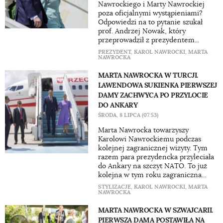
Nawrockiego i Marty Nawrockiej
poza oficjalnymi wystąpieniami?
Odpowiedzi na to pytanie szukał
prof. Andrzej Nowak, który
przeprowadził z prezydentem...
PREZYDENT
,
KAROL NAWROCKI
,
MARTA
NAWROCKA
MARTA NAWROCKA W TURCJI.
LAWENDOWA SUKIENKA PIERWSZEJ
DAMY ZACHWYCA PO PRZYLOCIE
DO ANKARY
ŚRODA, 8 LIPCA (07:53)
Marta Nawrocka towarzyszy
Karolowi Nawrockiemu podczas
kolejnej zagranicznej wizyty. Tym
razem para prezydencka przyleciała
do Ankary na szczyt NATO. To już
kolejna w tym roku zagraniczna...
STYLIZACJE
,
KAROL NAWROCKI
,
MARTA
NAWROCKA
MARTA NAWROCKA W SZWAJCARII.
PIERWSZA DAMA POSTAWIŁA NA