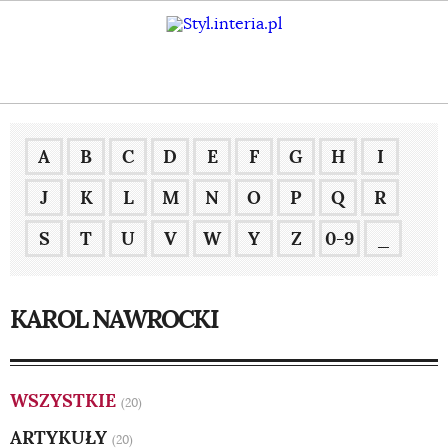
A
B
C
D
E
F
G
H
I
J
K
L
M
N
O
P
Q
R
S
T
U
V
W
Y
Z
0-9
_
KAROL NAWROCKI
WSZYSTKIE
(20)
ARTYKUŁY
(20)