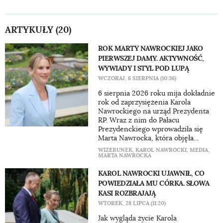
ARTYKUŁY (20)
ROK MARTY NAWROCKIEJ JAKO
PIERWSZEJ DAMY. AKTYWNOŚĆ,
WYWIADY I STYL POD LUPĄ
WCZORAJ, 6 SIERPNIA (10:36)
6 sierpnia 2026 roku mija dokładnie
rok od zaprzysiężenia Karola
Nawrockiego na urząd Prezydenta
RP. Wraz z nim do Pałacu
Prezydenckiego wprowadziła się
Marta Nawrocka, która objęła...
WIZERUNEK
,
KAROL NAWROCKI
,
MEDIA
,
MARTA NAWROCKA
KAROL NAWROCKI UJAWNIŁ, CO
POWIEDZIAŁA MU CÓRKA. SŁOWA
KASI ROZBRAJAJĄ
WTOREK, 28 LIPCA (11:20)
Jak wygląda życie Karola