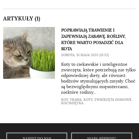
ARTYKUŁY (1)
POPRAWIAJĄ TRAWIENIE I
ZAPEWNIAJĄ ZABAWĘ. ROŚLINY,
KTÓRE WARTO POSADZIĆ DLA
KOTA
SOBOTA, 31 MAJA 2025 (13:52)
Koty to ciekawskie i inteligentne
zwierzęta, które potrzebują nie tylko
odpowiedniej diety, ale również
bodźców stymulujących zmysły. Choć
są bezwzględnymi mięsożercami,
niektóre rośliny...
KOT
,
TRAWA
,
KOTY
,
ZWIERZĘTA DOMOWE
,
KOCIMIĘTKA
NAPISZ DO NAS
MAPA SERWISU