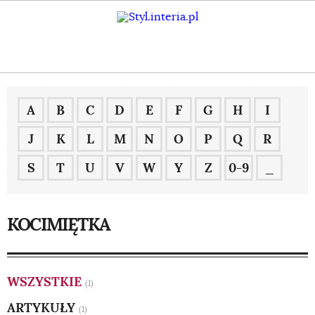
A
B
C
D
E
F
G
H
I
J
K
L
M
N
O
P
Q
R
S
T
U
V
W
Y
Z
0-9
_
KOCIMIĘTKA
WSZYSTKIE
(1)
ARTYKUŁY
(1)