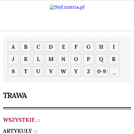
A
B
C
D
E
F
G
H
I
J
K
L
M
N
O
P
Q
R
S
T
U
V
W
Y
Z
0-9
_
TRAWA
WSZYSTKIE
(2)
ARTYKUŁY
(2)