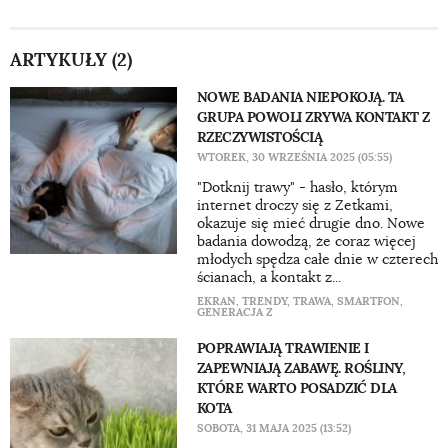
ARTYKUŁY (2)
NOWE BADANIA NIEPOKOJĄ. TA
GRUPA POWOLI ZRYWA KONTAKT Z
RZECZYWISTOŚCIĄ
WTOREK, 30 WRZEŚNIA 2025 (05:55)
"Dotknij trawy" - hasło, którym
internet droczy się z Zetkami,
okazuje się mieć drugie dno. Nowe
badania dowodzą, że coraz więcej
młodych spędza całe dnie w czterech
ścianach, a kontakt z...
EKRAN
,
TRENDY
,
TRAWA
,
SMARTFON
,
GENERACJA Z
POPRAWIAJĄ TRAWIENIE I
ZAPEWNIAJĄ ZABAWĘ. ROŚLINY,
KTÓRE WARTO POSADZIĆ DLA
KOTA
SOBOTA, 31 MAJA 2025 (13:52)