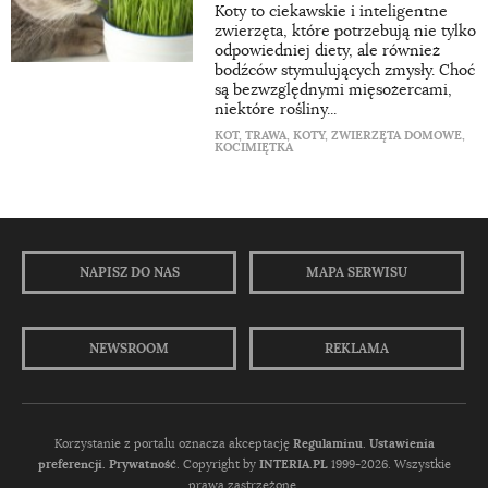
Koty to ciekawskie i inteligentne
zwierzęta, które potrzebują nie tylko
odpowiedniej diety, ale również
bodźców stymulujących zmysły. Choć
są bezwzględnymi mięsożercami,
niektóre rośliny...
KOT
,
TRAWA
,
KOTY
,
ZWIERZĘTA DOMOWE
,
KOCIMIĘTKA
NAPISZ DO NAS
MAPA SERWISU
NEWSROOM
REKLAMA
Korzystanie z portalu oznacza akceptację
Regulaminu
.
Ustawienia
preferencji.
Prywatność
. Copyright by
INTERIA.PL
1999-2026. Wszystkie
prawa zastrzeżone.