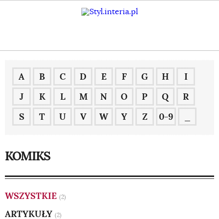
A
B
C
D
E
F
G
H
I
J
K
L
M
N
O
P
Q
R
S
T
U
V
W
Y
Z
0-9
_
KOMIKS
WSZYSTKIE
(2)
ARTYKUŁY
(2)