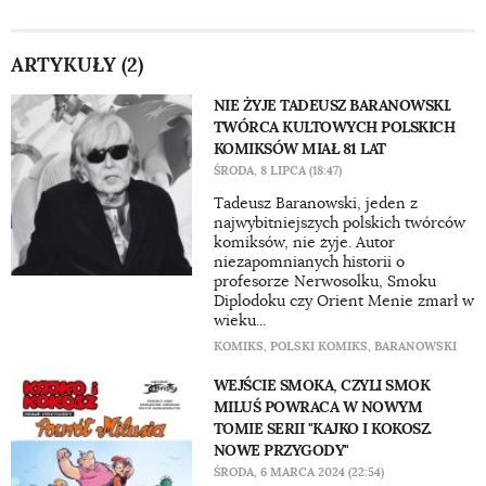
ARTYKUŁY (2)
NIE ŻYJE TADEUSZ BARANOWSKI.
TWÓRCA KULTOWYCH POLSKICH
KOMIKSÓW MIAŁ 81 LAT
ŚRODA, 8 LIPCA (18:47)
Tadeusz Baranowski, jeden z
najwybitniejszych polskich twórców
komiksów, nie żyje. Autor
niezapomnianych historii o
profesorze Nerwosolku, Smoku
Diplodoku czy Orient Menie zmarł w
wieku...
KOMIKS
,
POLSKI KOMIKS
,
BARANOWSKI
WEJŚCIE SMOKA, CZYLI SMOK
MILUŚ POWRACA W NOWYM
TOMIE SERII "KAJKO I KOKOSZ.
NOWE PRZYGODY"
ŚRODA, 6 MARCA 2024 (22:54)