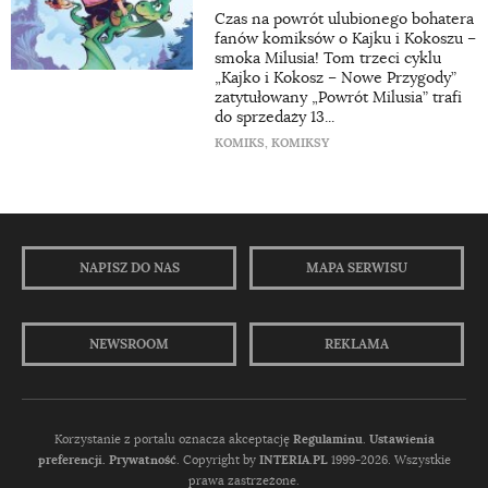
Czas na powrót ulubionego bohatera
fanów komiksów o Kajku i Kokoszu –
smoka Milusia! Tom trzeci cyklu
„Kajko i Kokosz – Nowe Przygody”
zatytułowany „Powrót Milusia” trafi
do sprzedaży 13...
KOMIKS
,
KOMIKSY
NAPISZ DO NAS
MAPA SERWISU
NEWSROOM
REKLAMA
Korzystanie z portalu oznacza akceptację
Regulaminu
.
Ustawienia
preferencji.
Prywatność
. Copyright by
INTERIA.PL
1999-2026. Wszystkie
prawa zastrzeżone.