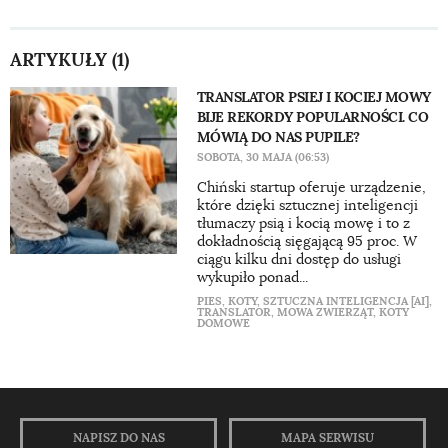
ARTYKUŁY (1)
TRANSLATOR PSIEJ I KOCIEJ MOWY
BIJE REKORDY POPULARNOŚCI. CO
MÓWIĄ DO NAS PUPILE?
SOBOTA, 30 MAJA (06:53)
Chiński startup oferuje urządzenie,
które dzięki sztucznej inteligencji
tłumaczy psią i kocią mowę i to z
dokładnością sięgającą 95 proc. W
ciągu kilku dni dostęp do usługi
wykupiło ponad...
PIES
,
KOTY
,
SZTUCZNA INTELIGENCJA [AI]
,
TRANSLATOR
,
MOWA ZWIERZĄT
,
KOTY
DOMOWE
NAPISZ DO NAS
MAPA SERWISU