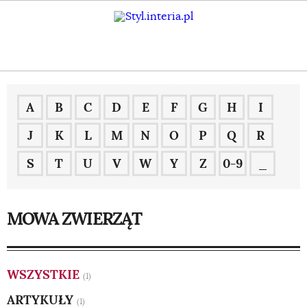
A
B
C
D
E
F
G
H
I
J
K
L
M
N
O
P
Q
R
S
T
U
V
W
Y
Z
0-9
_
MOWA ZWIERZĄT
WSZYSTKIE
(1)
ARTYKUŁY
(1)