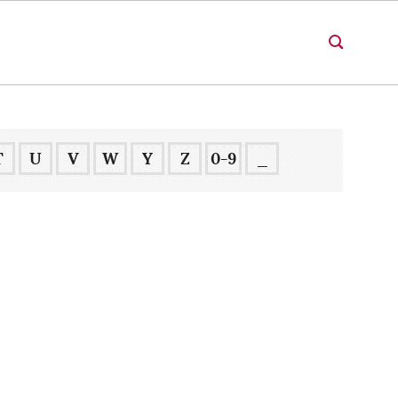
T
U
V
W
Y
Z
0-9
_