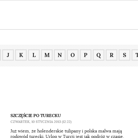
J
K
L
M
N
O
P
Q
R
S
SZCZĘŚCIE PO TURECKU
CZWARTEK, 10 STYCZNIA 2013 (12:22)
Już wiem, że holenderskie tulipany i polska malwa mają
rodowód turecki. Urlop w Turcji jest jak podróż w czasie,