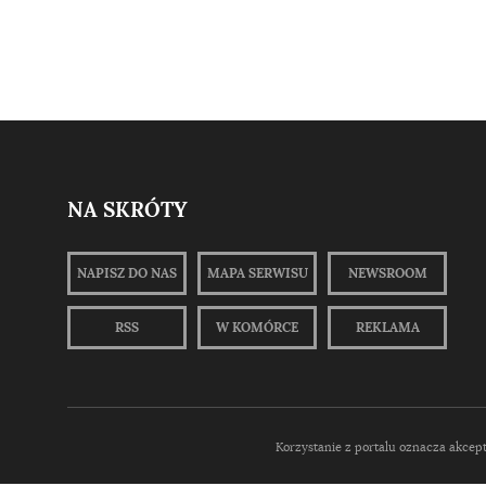
NA SKRÓTY
NAPISZ DO NAS
MAPA SERWISU
NEWSROOM
RSS
W KOMÓRCE
REKLAMA
Korzystanie z portalu oznacza akcep