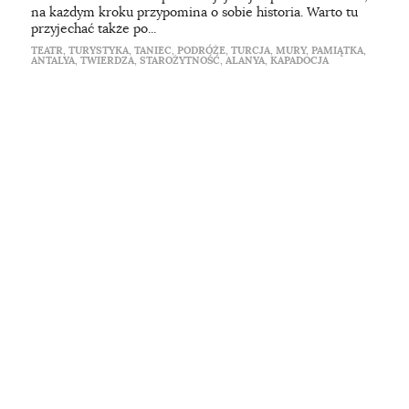
na każdym kroku przypomina o sobie historia. Warto tu
przyjechać także po...
TEATR
,
TURYSTYKA
,
TANIEC
,
PODRÓŻE
,
TURCJA
,
MURY
,
PAMIĄTKA
,
ANTALYA
,
TWIERDZA
,
STAROŻYTNOŚĆ
,
ALANYA
,
KAPADOCJA