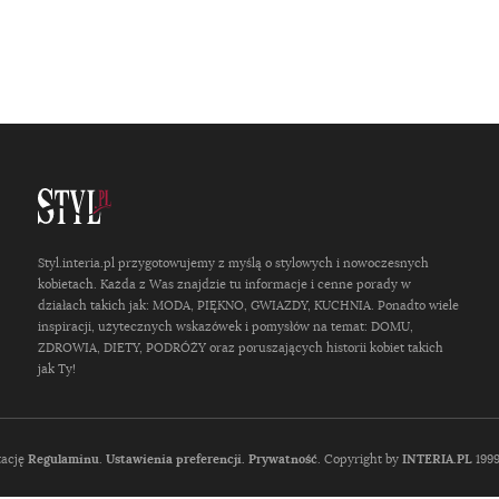
Styl.interia.pl przygotowujemy z myślą o stylowych i nowoczesnych
kobietach. Każda z Was znajdzie tu informacje i cenne porady w
działach takich jak: MODA, PIĘKNO, GWIAZDY, KUCHNIA. Ponadto wiele
inspiracji, użytecznych wskazówek i pomysłów na temat: DOMU,
ZDROWIA, DIETY, PODRÓŻY oraz poruszających historii kobiet takich
jak Ty!
tację
Regulaminu
.
Ustawienia preferencji.
Prywatność
. Copyright by
INTERIA.PL
1999