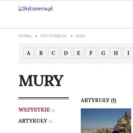
INTERIA
STYL.INTERIA.PL
MURY
A
B
C
D
E
F
G
H
I
MURY
ARTYKUŁY (1)
WSZYSTKIE
(1)
ARTYKUŁY
(1)