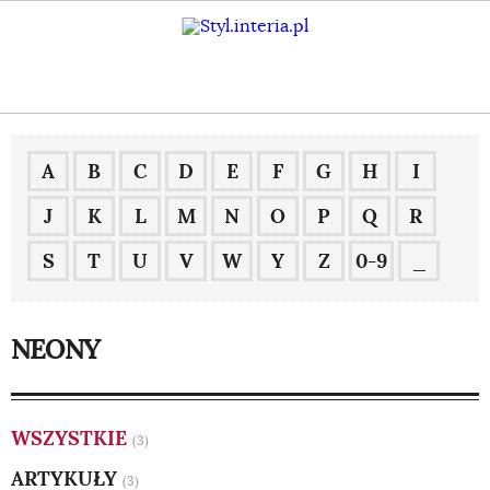
A
B
C
D
E
F
G
H
I
J
K
L
M
N
O
P
Q
R
S
T
U
V
W
Y
Z
0-9
_
NEONY
WSZYSTKIE
(3)
ARTYKUŁY
(3)