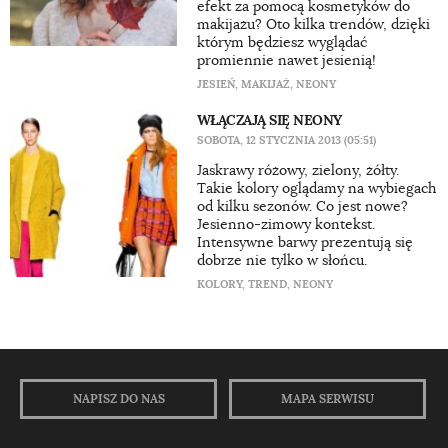
efekt za pomocą kosmetyków do
makijażu? Oto kilka trendów, dzięki
którym będziesz wyglądać
promiennie nawet jesienią!
JESIEŃ
,
MAKIJAŻ
,
NEONY
WŁĄCZAJĄ SIĘ NEONY
SOBOTA, 12 STYCZNIA 2013 (05:51)
Jaskrawy różowy, zielony, żółty.
Takie kolory oglądamy na wybiegach
od kilku sezonów. Co jest nowe?
Jesienno-zimowy kontekst.
Intensywne barwy prezentują się
dobrze nie tylko w słońcu.
KOLORY
,
TREND
,
NEONY
NAPISZ DO NAS
MAPA SERWISU