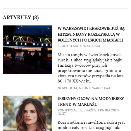
ARTYKUŁY (3)
W WARSZAWIE I KRAKOWIE JUŻ SĄ
HITEM. NEONY ROZBŁYSKUJĄ W
KOLEJNYCH POLSKICH MIASTACH
ŚRODA, 3 MAJA 2023 (15:54)
Miasta tonęły w świetle szklanych
rurek, a ulice wyglądały jak z bajki.
Fantazja twórców przy ich
projektowaniu nie znała granic, a
złota era neonów przypadła na lata
60. i 70 XX wieku....
NOWA HUTA
,
NEONY
,
WARSZAWA
JESIENNY GLOW: NAJMODNIEJSZY
TREND W MAKIJAŻU
PONIEDZIAŁEK, 5 PAŹDZIERNIKA 2020
(14:27)
Rozświetlona i nawilżona skóra jest
modna cały rok. Jak osiągnąć taki