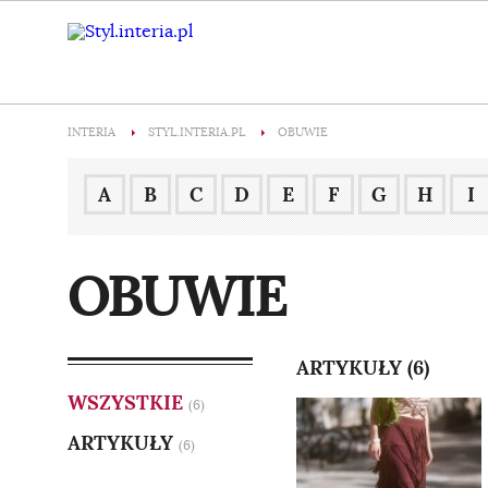
INTERIA
STYL.INTERIA.PL
OBUWIE
A
B
C
D
E
F
G
H
I
OBUWIE
ARTYKUŁY (6)
WSZYSTKIE
(6)
ARTYKUŁY
(6)