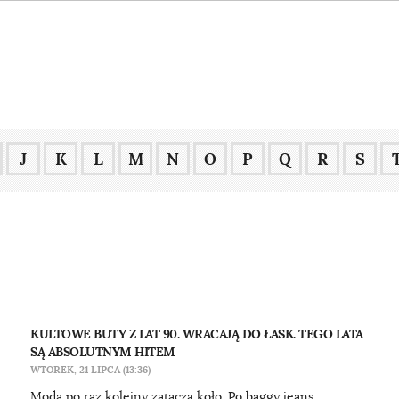
J
K
L
M
N
O
P
Q
R
S
KULTOWE BUTY Z LAT 90. WRACAJĄ DO ŁASK. TEGO LATA
SĄ ABSOLUTNYM HITEM
WTOREK, 21 LIPCA (13:36)
Moda po raz kolejny zatacza koło. Po baggy jeans,