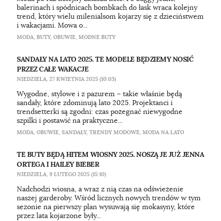
balerinach i spódnicach bombkach do łask wraca kolejny
trend, który wielu milenialsom kojarzy się z dzieciństwem
i wakacjami. Mowa o...
MODA
,
BUTY
,
OBUWIE
,
MODNE BUTY
SANDAŁY NA LATO 2025. TE MODELE BĘDZIEMY NOSIĆ
PRZEZ CAŁE WAKACJE
NIEDZIELA, 27 KWIETNIA 2025 (10:03)
Wygodne, stylowe i z pazurem – takie właśnie będą
sandały, które zdominują lato 2025. Projektanci i
trendsetterki są zgodni: czas pożegnać niewygodne
szpilki i postawić na praktyczne...
MODA
,
OBUWIE
,
SANDAŁY
,
TRENDY MODOWE
,
MODA NA LATO
TE BUTY BĘDĄ HITEM WIOSNY 2025. NOSZĄ JE JUŻ JENNA
ORTEGA I HAILEY BIEBER
NIEDZIELA, 9 LUTEGO 2025 (15:10)
Nadchodzi wiosna, a wraz z nią czas na odświeżenie
naszej garderoby. Wśród licznych nowych trendów w tym
sezonie na pierwszy plan wysuwają się mokasyny, które
przez lata kojarzone były...