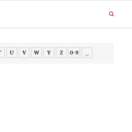
T
U
V
W
Y
Z
0-9
_