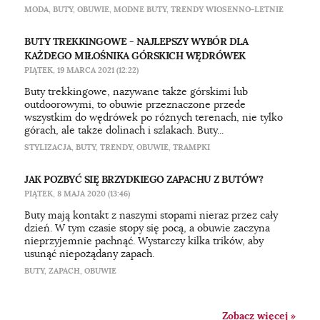
MODA
,
BUTY
,
OBUWIE
,
MODNE BUTY
,
TRENDY WIOSENNO-LETNIE
BUTY TREKKINGOWE - NAJLEPSZY WYBÓR DLA
KAŻDEGO MIŁOŚNIKA GÓRSKICH WĘDRÓWEK
PIĄTEK, 19 MARCA 2021 (12:22)
Buty trekkingowe, nazywane także górskimi lub
outdoorowymi, to obuwie przeznaczone przede
wszystkim do wędrówek po różnych terenach, nie tylko
górach, ale także dolinach i szlakach. Buty...
STYLIZACJA
,
BUTY
,
TRENDY
,
OBUWIE
,
TRAMPKI
JAK POZBYĆ SIĘ BRZYDKIEGO ZAPACHU Z BUTÓW?
PIĄTEK, 8 MAJA 2020 (13:46)
Buty mają kontakt z naszymi stopami nieraz przez cały
dzień. W tym czasie stopy się pocą, a obuwie zaczyna
nieprzyjemnie pachnąć. Wystarczy kilka trików, aby
usunąć niepożądany zapach.
BUTY
,
ZAPACH
,
OBUWIE
Zobacz więcej »