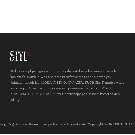
Styl.interia.pl przygotowujemy z myślą o stylowych i nowoczesnych
kobietach. Każda z Was znajdzie tu informacje i cenne porady w
działach takich jak: MODA, PIĘKNO, GWIAZDY, KUCHNIA. Ponadto wiele
inspiracji, użytecznych wskazówek i pomysłów na temat: DOMU,
ZDROWIA, DIETY, PODRÓŻY oraz poruszających historii kobiet takich
jak Ty!
tację
Regulaminu
.
Ustawienia preferencji.
Prywatność
. Copyright by
INTERIA.PL
1999