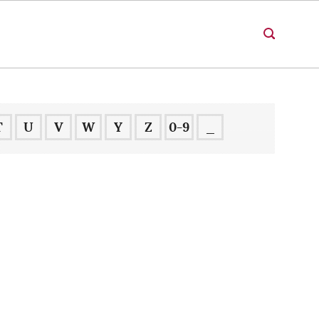
T
U
V
W
Y
Z
0-9
_