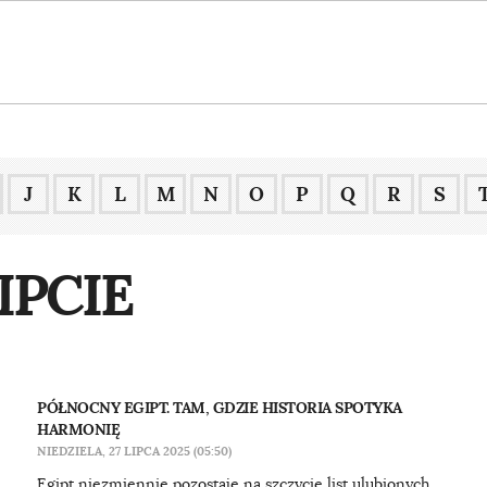
J
K
L
M
N
O
P
Q
R
S
IPCIE
PÓŁNOCNY EGIPT. TAM, GDZIE HISTORIA SPOTYKA
HARMONIĘ
NIEDZIELA, 27 LIPCA 2025 (05:50)
Egipt niezmiennie pozostaje na szczycie list ulubionych