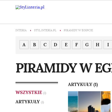
INTERIA
STYL.INTERIA.PL
PIRAMIDY W EGIPCIE
A
B
C
D
E
F
G
H
I
PIRAMIDY W EG
ARTYKUŁY (1)
WSZYSTKIE
(1)
ARTYKUŁY
(1)