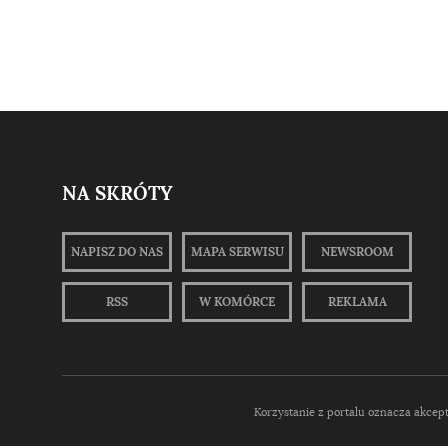
NA SKRÓTY
NAPISZ DO NAS
MAPA SERWISU
NEWSROOM
RSS
W KOMÓRCE
REKLAMA
Korzystanie z portalu oznacza akcep