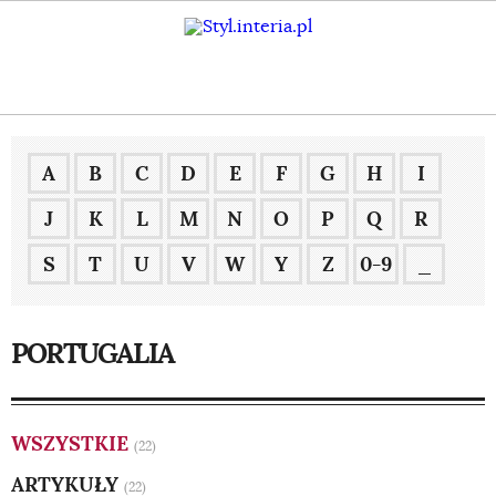
A
B
C
D
E
F
G
H
I
J
K
L
M
N
O
P
Q
R
S
T
U
V
W
Y
Z
0-9
_
PORTUGALIA
WSZYSTKIE
(22)
ARTYKUŁY
(22)