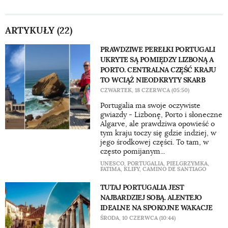
ARTYKUŁY (22)
PRAWDZIWE PEREŁKI PORTUGALI
UKRYTE SĄ POMIĘDZY LIZBONĄ A
PORTO. CENTRALNA CZĘŚĆ KRAJU
TO WCIĄŻ NIEODKRYTY SKARB
CZWARTEK, 18 CZERWCA (05:50)
Portugalia ma swoje oczywiste
gwiazdy - Lizbonę, Porto i słoneczne
Algarve, ale prawdziwa opowieść o
tym kraju toczy się gdzie indziej, w
jego środkowej części. To tam, w
często pomijanym...
UNESCO
,
PORTUGALIA
,
PIELGRZYMKA
,
FATIMA
,
KLIFY
,
CAMINO DE SANTIAGO
TUTAJ PORTUGALIA JEST
NAJBARDZIEJ SOBĄ. ALENTEJO
IDEALNE NA SPOKOJNE WAKACJE
ŚRODA, 10 CZERWCA (10:44)