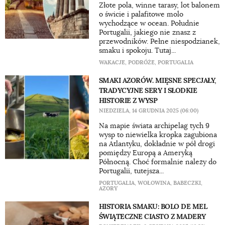
Złote pola, winne tarasy, lot balonem
o świcie i palafitowe molo
wychodzące w ocean. Południe
Portugalii, jakiego nie znasz z
przewodników. Pełne niespodzianek,
smaku i spokoju. Tutaj...
WAKACJE
,
PODRÓŻE
,
PORTUGALIA
SMAKI AZORÓW. MIĘSNE SPECJAŁY,
TRADYCYJNE SERY I SŁODKIE
HISTORIE Z WYSP
NIEDZIELA, 14 GRUDNIA 2025 (06:00)
Na mapie świata archipelag tych 9
wysp to niewielka kropka zagubiona
na Atlantyku, dokładnie w pół drogi
pomiędzy Europą a Ameryką
Północną. Choć formalnie należy do
Portugalii, tutejsza...
PORTUGALIA
,
WOŁOWINA
,
BABECZKI
,
AZORY
HISTORIA SMAKU: BOLO DE MEL
ŚWIĄTECZNE CIASTO Z MADERY