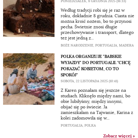
PONIEDZIAŁEK, 8 GRUDNIA 2025 (16:33)
Według tradycji robi się je raz w
roku, dokładnie 8 grudnia. Ciasta nie
można kroić nożem, bo to przynosi
pecha. Świetnie znosi długie
przechowywanie i transport, dlatego
też jest jedną z...
BOŻE NARODZENIE
,
PORTUGALIA
,
MADERA
POLKA ORGANIZUJE "BABSKIE
WYJAZDY" DO PORTUGALII. "CHCĘ
POKAZAĆ KOBIETOM, CO TO
SPOKÓJ"
SOBOTA, 22 LISTOPADA 2025 (10:41)
Z Karen poznałam się jeszcze na
studiach. Kliknęło między nami, bo
obie lubiłyśmy, między innymi,
obijać się po świecie. Ja
zamieszkałam na Tajwanie, Karina z
kolei zadomowiła się w...
PORTUGALIA
,
POLKA
Zobacz więcej »