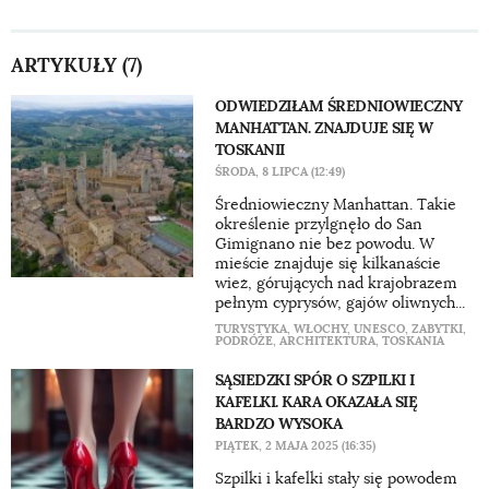
ARTYKUŁY (7)
ODWIEDZIŁAM ŚREDNIOWIECZNY
MANHATTAN. ZNAJDUJE SIĘ W
TOSKANII
ŚRODA, 8 LIPCA (12:49)
Średniowieczny Manhattan. Takie
określenie przylgnęło do San
Gimignano nie bez powodu. W
mieście znajduje się kilkanaście
wież, górujących nad krajobrazem
pełnym cyprysów, gajów oliwnych...
TURYSTYKA
,
WŁOCHY
,
UNESCO
,
ZABYTKI
,
PODRÓŻE
,
ARCHITEKTURA
,
TOSKANIA
SĄSIEDZKI SPÓR O SZPILKI I
KAFELKI. KARA OKAZAŁA SIĘ
BARDZO WYSOKA
PIĄTEK, 2 MAJA 2025 (16:35)
Szpilki i kafelki stały się powodem