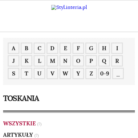
A
B
C
D
E
F
G
H
I
J
K
L
M
N
O
P
Q
R
S
T
U
V
W
Y
Z
0-9
_
TOSKANIA
WSZYSTKIE
(7)
ARTYKUŁY
(7)