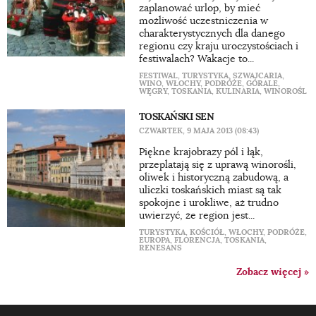
zaplanować urlop, by mieć
możliwość uczestniczenia w
charakterystycznych dla danego
regionu czy kraju uroczystościach i
festiwalach? Wakacje to...
FESTIWAL
,
TURYSTYKA
,
SZWAJCARIA
,
WINO
,
WŁOCHY
,
PODRÓŻE
,
GÓRALE
,
WĘGRY
,
TOSKANIA
,
KULINARIA
,
WINOROŚL
TOSKAŃSKI SEN
CZWARTEK, 9 MAJA 2013 (08:43)
Piękne krajobrazy pól i łąk,
przeplatają się z uprawą winorośli,
oliwek i historyczną zabudową, a
uliczki toskańskich miast są tak
spokojne i urokliwe, aż trudno
uwierzyć, że region jest...
TURYSTYKA
,
KOŚCIÓŁ
,
WŁOCHY
,
PODRÓŻE
,
EUROPA
,
FLORENCJA
,
TOSKANIA
,
RENESANS
Zobacz więcej »