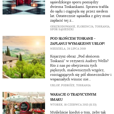
sąsiedzkiego sporu pomiędzy
dwiema Toskankami. Sprawa trafiła
do sądu i ciągnęła się przez siedem
lat. Ostatecznie sąsiadka z góry musi
zapłacić tej z...
ODSZKODOWANIE
,
FLORENCJA
,
TOSKANIA
,
SPÓR SĄSIEDZKI
POD SŁOŃCEM TOSKANII –
ZAPLANUJ WYMARZONY URLOP!
NIEDZIELA, 28 LIPCA 2019
Kojarzysz obraz „Pod słońcem
Toskanii” w reżyserii Audrey Wells?
Kto z nas po obejrzeniu tych
pięknych, malowniczych wzgórz,
rozciągających się pól słoneczników i
wspaniałych winnic nie...
URLOP
,
PODRÓŻE
,
TOSKANIA
WAKACJE O TRADYCYJNYM
SMAKU
WTOREK, 18 CZERWCA 2013 (11:33)
Myśleliście kiedyś o tym, żeby tak