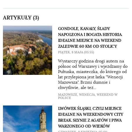
ARTYKUŁY (3)
GONDOLE, KANAŁY, ŚLADY
NAPOLEONA I BOGATA HISTORIA.
IDEALNE MIEJSCE NA WEEKEND
ZALEDWIE 60 KM OD STOLICY
PIĄTEK, 8 MAJA (05:55)
Wystarczy godzina drogi autem na
północ od Warszawy i wjeżdżamy do
Pułtuska, miasteczka, do którego od
lat przylepiona jest łatka "Wenecji
Mazowsza". Brzmi dumnie i
chwytliwie, ale też...
MAZOWSZE
,
WENECJA
,
WEEKEND W
POLSCE
LWÓWEK ŚLĄSKI, CZYLI MIEJSCE
IDEALNE NA WEEKENDOWY CITY
BREAK. SŁYNIE Z AGATÓW I PIWA
WARZONEGO OD WIEKÓW