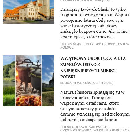
CZWARTEK, 9 KWIETNIA (15:01)
Dzisiejszy Lwówek Śląski to tylko
fragment dawnego miasta. Wojna i
powojenne lata zrobiły swoje, a
wiele historycznej zabudowy
zniknęło bezpowrotnie. Ale to nie
jest miejsce, które można...
DOLNY ŚLĄSK
,
CITY BREAK
,
WEEKEND W
POLSCE
WYJĄTKOWY UROK I UCZTA DLA
ZMYSŁÓW. JEDNO Z
NAJPIĘKNIEJSZYCH MIEJSC
POLSKI
ŚRODA, 11 WRZEŚNIA 2024 (15:15)
Natura i historia splatają się tu w
uroczym tańcu. Pomiędzy
wapiennymi ostańcami, które,
niczym strażnicy przeszłości,
dumnie wznoszą się nad zielonymi
dolinami, rozciąga się kraina...
POLSKA
,
JURA KRAKOWSKO-
CZĘSTOCHOWSKA
,
WEEKEND W POLSCE