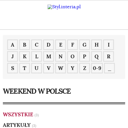
A
B
C
D
E
F
G
H
I
J
K
L
M
N
O
P
Q
R
S
T
U
V
W
Y
Z
0-9
_
WEEKEND W POLSCE
WSZYSTKIE
(3)
ARTYKUŁY
(3)