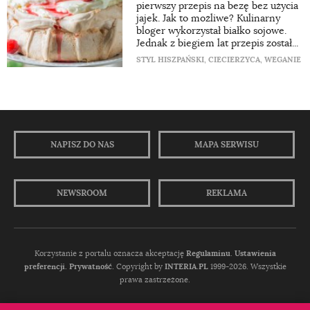
pierwszy przepis na bezę bez użycia
jajek. Jak to możliwe? Kulinarny
bloger wykorzystał białko sojowe.
Jednak z biegiem lat przepis został...
STYL HISZPAŃSKI
,
CIECIERZYCA
,
WEGANIE
NAPISZ DO NAS
MAPA SERWISU
NEWSROOM
REKLAMA
Korzystanie z portalu oznacza akceptację
Regulaminu
.
Ustawienia
preferencji.
Prywatność
. Copyright by
INTERIA.PL
1999-2026. Wszystkie
prawa zastrzeżone.