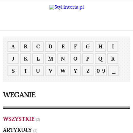
A
B
C
D
E
F
G
H
I
J
K
L
M
N
O
P
Q
R
S
T
U
V
W
Y
Z
0-9
_
WEGANIE
WSZYSTKIE
(2)
ARTYKUŁY
(2)