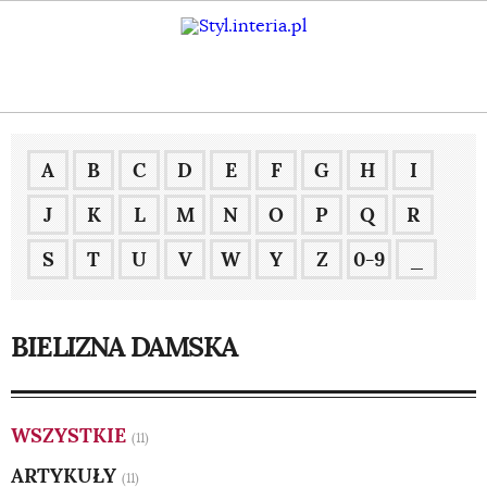
A
B
C
D
E
F
G
H
I
J
K
L
M
N
O
P
Q
R
S
T
U
V
W
Y
Z
0-9
_
BIELIZNA DAMSKA
WSZYSTKIE
(11)
ARTYKUŁY
(11)