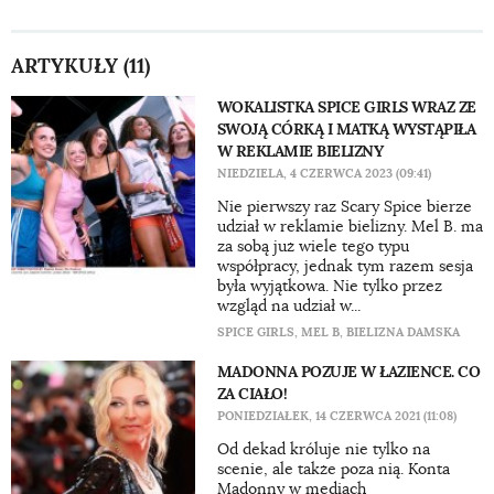
ARTYKUŁY (11)
WOKALISTKA SPICE GIRLS WRAZ ZE
SWOJĄ CÓRKĄ I MATKĄ WYSTĄPIŁA
W REKLAMIE BIELIZNY
NIEDZIELA, 4 CZERWCA 2023 (09:41)
Nie pierwszy raz Scary Spice bierze
udział w reklamie bielizny. Mel B. ma
za sobą już wiele tego typu
współpracy, jednak tym razem sesja
była wyjątkowa. Nie tylko przez
wzgląd na udział w...
SPICE GIRLS
,
MEL B
,
BIELIZNA DAMSKA
MADONNA POZUJE W ŁAZIENCE. CO
ZA CIAŁO!
PONIEDZIAŁEK, 14 CZERWCA 2021 (11:08)
Od dekad króluje nie tylko na
scenie, ale także poza nią. Konta
Madonny w mediach