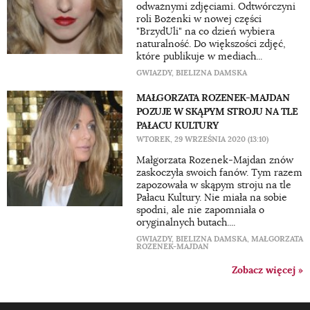
odważnymi zdjęciami. Odtwórczyni
roli Bożenki w nowej części
"BrzydUli" na co dzień wybiera
naturalność. Do większości zdjęć,
które publikuje w mediach...
GWIAZDY
,
BIELIZNA DAMSKA
MAŁGORZATA ROZENEK-MAJDAN
POZUJE W SKĄPYM STROJU NA TLE
PAŁACU KULTURY
WTOREK, 29 WRZEŚNIA 2020 (13:10)
Małgorzata Rozenek-Majdan znów
zaskoczyła swoich fanów. Tym razem
zapozowała w skąpym stroju na tle
Pałacu Kultury. Nie miała na sobie
spodni, ale nie zapomniała o
oryginalnych butach....
GWIAZDY
,
BIELIZNA DAMSKA
,
MAŁGORZATA
ROZENEK-MAJDAN
Zobacz więcej »