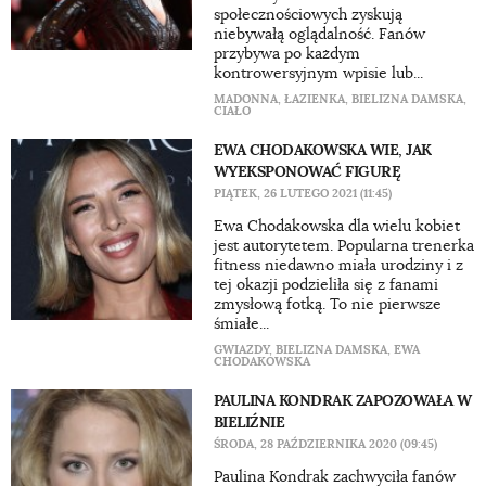
społecznościowych zyskują
niebywałą oglądalność. Fanów
przybywa po każdym
kontrowersyjnym wpisie lub...
MADONNA
,
ŁAZIENKA
,
BIELIZNA DAMSKA
,
CIAŁO
EWA CHODAKOWSKA WIE, JAK
WYEKSPONOWAĆ FIGURĘ
PIĄTEK, 26 LUTEGO 2021 (11:45)
Ewa Chodakowska dla wielu kobiet
jest autorytetem. Popularna trenerka
fitness niedawno miała urodziny i z
tej okazji podzieliła się z fanami
zmysłową fotką. To nie pierwsze
śmiałe...
GWIAZDY
,
BIELIZNA DAMSKA
,
EWA
CHODAKOWSKA
PAULINA KONDRAK ZAPOZOWAŁA W
BIELIŹNIE
ŚRODA, 28 PAŹDZIERNIKA 2020 (09:45)
Paulina Kondrak zachwyciła fanów