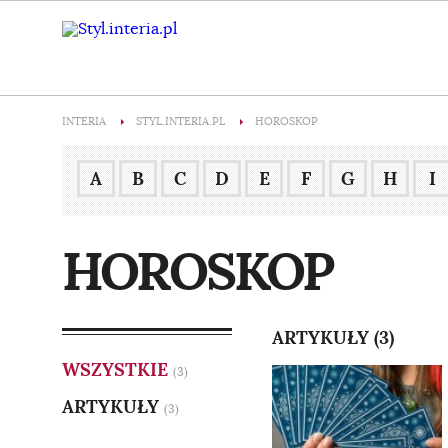
INTERIA
STYL.INTERIA.PL
HOROSKOP
A
B
C
D
E
F
G
H
I
HOROSKOP
ARTYKUŁY (3)
WSZYSTKIE
(3)
ARTYKUŁY
(3)