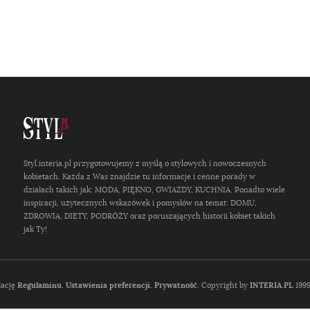
Styl.interia.pl przygotowujemy z myślą o stylowych i nowoczesnych
kobietach. Każda z Was znajdzie tu informacje i cenne porady w
działach takich jak: MODA, PIĘKNO, GWIAZDY, KUCHNIA. Ponadto wiele
inspiracji, użytecznych wskazówek i pomysłów na temat: DOMU,
ZDROWIA, DIETY, PODRÓŻY oraz poruszających historii kobiet takich
jak Ty!
tację
Regulaminu
.
Ustawienia preferencji.
Prywatność
. Copyright by
INTERIA.PL
1999