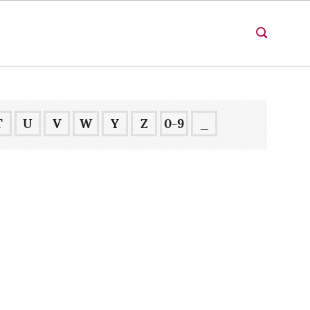
T
U
V
W
Y
Z
0-9
_