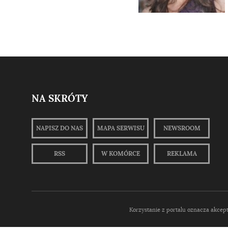
NA SKRÓTY
NAPISZ DO NAS
MAPA SERWISU
NEWSROOM
RSS
W KOMÓRCE
REKLAMA
Korzystanie z portalu oznacza akcep