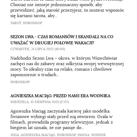
Chociaż nie istnieje jednoznaczny sposób, aby
przewidzieć, jaką starość przeżyjesz, to możesz wspomóc
się kartami tarota, aby...
TAROT
,
HOROSKOP
SEZON LWA - CZAS ROMANSÓW I SKANDALI. NA CO
UWAŻAĆ W DRUGIEJ POŁOWIE WAKACJI?
CZWARTEK, 21 LIPCA 2022 (16:00)
Nadchodzi Sezon Lwa – okres, w którym Wszechświat
zachęci nas do zabawy oraz odkrycia swojej wewnętrznej
mocy. To idealny czas na relaks, romans i chwilowe
zapomnienie o trudach...
HOROSKOP
AGNIESZKA MACIĄG: PRZED NAMI ERA WODNIKA
NIEDZIELA, 15 SIERPNIA 2021 (17:07)
Agnieszka Maciąg zaczynała karierę jako modelka.
Światowe wybiegi stały przed nią otworem. Grała w
filmach, prowadziła programy telewizyjne, jednak z
biegiem lat uznała, że nie pasuje do...
JOGA
,
AGNIESZKA MACIĄG
,
HOROSKOP
,
PANNA
,
WODNIK