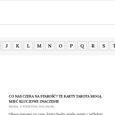
J
K
L
M
N
O
P
Q
R
S
CO NAS CZEKA NA STAROŚĆ? TE KARTY TAROTA MOGĄ
MIEĆ KLUCZOWE ZNACZENIE
ŚRODA, 17 KWIETNIA 2024 (06:48)
Okres starości to czas, który budzi wiele pytań i refleksji.