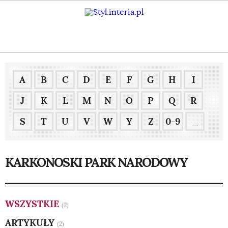
A
B
C
D
E
F
G
H
I
J
K
L
M
N
O
P
Q
R
S
T
U
V
W
Y
Z
0-9
_
KARKONOSKI PARK NARODOWY
WSZYSTKIE
(2)
ARTYKUŁY
(2)