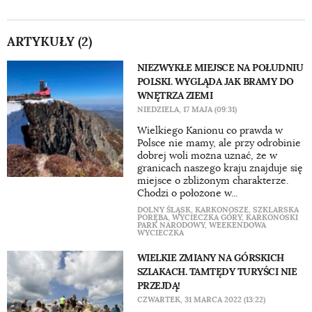
ARTYKUŁY (2)
NIEZWYKŁE MIEJSCE NA POŁUDNIU
POLSKI. WYGLĄDA JAK BRAMY DO
WNĘTRZA ZIEMI
NIEDZIELA, 17 MAJA (09:31)
Wielkiego Kanionu co prawda w
Polsce nie mamy, ale przy odrobinie
dobrej woli można uznać, że w
granicach naszego kraju znajduje się
miejsce o zbliżonym charakterze.
Chodzi o położone w...
DOLNY ŚLĄSK
,
KARKONOSZE
,
SZKLARSKA
PORĘBA
,
WYCIECZKA GÓRY
,
KARKONOSKI
PARK NARODOWY
,
WEEKENDOWA
WYCIECZKA
WIELKIE ZMIANY NA GÓRSKICH
SZLAKACH. TAMTĘDY TURYŚCI NIE
PRZEJDĄ!
CZWARTEK, 31 MARCA 2022 (13:22)