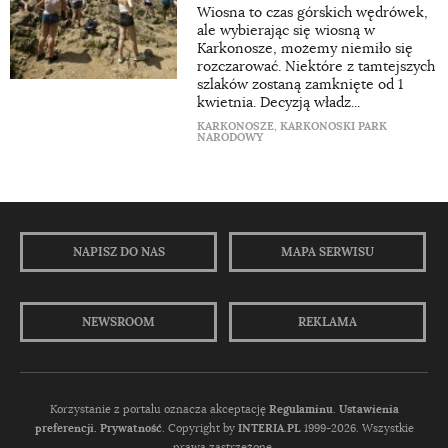
Wiosna to czas górskich wędrówek,
ale wybierając się wiosną w
Karkonosze, możemy niemiło się
rozczarować. Niektóre z tamtejszych
szlaków zostaną zamknięte od 1
kwietnia. Decyzją władz...
KARKONOSZE
,
KARKONOSKI PARK
NARODOWY
NAPISZ DO NAS
MAPA SERWISU
NEWSROOM
REKLAMA
Korzystanie z portalu oznacza akceptację
Regulaminu
.
Ustawienia
preferencji.
Prywatność
. Copyright by
INTERIA.PL
1999-2026. Wszystkie
prawa zastrzeżone.