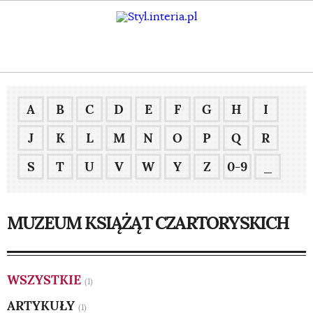
A
B
C
D
E
F
G
H
I
J
K
L
M
N
O
P
Q
R
S
T
U
V
W
Y
Z
0-9
_
MUZEUM KSIĄŻĄT CZARTORYSKICH
WSZYSTKIE
(1)
ARTYKUŁY
(1)