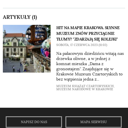
ARTYKUŁY (1)
HIT NA MAPIE KRAKOWA. SŁYNNE
MUZEUM ZNÓW PRZYCIĄGNIE
TŁUMY? "ZDARZAJĄ SIĘ KOLEJKI"
SOBOTA, 17 CZERWCA 2023 (11:02)
Na pałacowym dziedzińcu witają nas
drzewka oliwne, a w jednej z
komnat mieszka „Dama z
gronostajem”. Znajdujące się w
Krakowie Muzeum Czartoryskich to
bez wątpienia jedna z...
MUZEUM KSIĄŻĄT CZARTORYSKICH
,
MUZEUM NARODOWE W KRAKOWIE
NAPISZ DO NAS
MAPA SERWISU