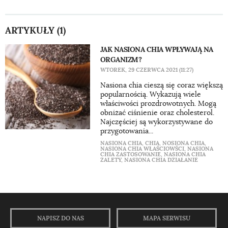
ARTYKUŁY (1)
JAK NASIONA CHIA WPŁYWAJĄ NA
ORGANIZM?
WTOREK, 29 CZERWCA 2021 (11:27)
Nasiona chia cieszą się coraz większą
popularnością. Wykazują wiele
właściwości prozdrowotnych. Mogą
obniżać ciśnienie oraz cholesterol.
Najczęściej są wykorzystywane do
przygotowania...
NASIONA CHIA
,
CHIA
,
NOSIONA CHIA
,
NASIONA CHIA WŁAŚCIOWŚCI
,
NASIONA
CHIA ZASTOSOWANIE
,
NASIONA CHIA
ZALETY
,
NASIONA CHIA DZIAŁANIE
NAPISZ DO NAS
MAPA SERWISU