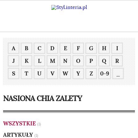
A
B
C
D
E
F
G
H
I
J
K
L
M
N
O
P
Q
R
S
T
U
V
W
Y
Z
0-9
_
NASIONA CHIA ZALETY
WSZYSTKIE
(1)
ARTYKUŁY
(1)