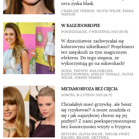
cera zyska blask.
CHARLIZE THERON
,
OLIVIA WILDE
,
EMMA
WATSON
W KALEJDOSKOPIE
PONIEDZIAŁEK, 9 WRZEŚNIA 2013 (10:18)
W dzieciństwie zachwycałaś się
kolorowymi szkiełkami? Projektanci
też zatęsknili za tym magicznym
efektem. Do tego stopnia, że
wykorzystują go na sukienkach!
MODA
,
TRENDY
,
MAŁGORZATA
KOŻUCHOWSKA
,
ASHLEY TISDALE
,
OLIVIA
WILDE
,
JORDIN SPARKS
METAMORFOZA BEZ CIĘCIA
SOBOTA, 16 LUTEGO 2013 (14:17)
Chciałabyś mieć grzywkę, ale boisz
się ryzykować? A może znudziła ci
się i jak najszybciej chcesz się jej
pozbyć? Z nami poeksperymentujesz
bez konieczności wizyty u fryzjera.
FRYZURY
,
OLIVIA WILDE
,
TAYLOR SWIFT
,
RACHEL BILSON
,
GRZYWKA