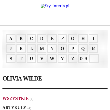
A
B
C
D
E
F
G
H
I
J
K
L
M
N
O
P
Q
R
S
T
U
V
W
Y
Z
0-9
_
OLIVIA WILDE
WSZYSTKIE
(4)
ARTYKUŁY
(4)