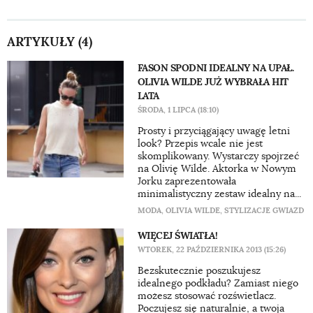
ARTYKUŁY (4)
FASON SPODNI IDEALNY NA UPAŁ.
OLIVIA WILDE JUŻ WYBRAŁA HIT
LATA
ŚRODA, 1 LIPCA (18:10)
Prosty i przyciągający uwagę letni
look? Przepis wcale nie jest
skomplikowany. Wystarczy spojrzeć
na Olivię Wilde. Aktorka w Nowym
Jorku zaprezentowała
minimalistyczny zestaw idealny na...
MODA
,
OLIVIA WILDE
,
STYLIZACJE GWIAZD
WIĘCEJ ŚWIATŁA!
WTOREK, 22 PAŹDZIERNIKA 2013 (15:26)
Bezskutecznie poszukujesz
idealnego podkładu? Zamiast niego
możesz stosować rozświetlacz.
Poczujesz się naturalnie, a twoja