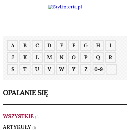
A
B
C
D
E
F
G
H
I
J
K
L
M
N
O
P
Q
R
S
T
U
V
W
Y
Z
0-9
_
OPALANIE SIĘ
WSZYSTKIE
(1)
ARTYKUŁY
(1)