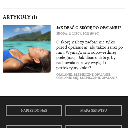
ARTYKUŁY (1)
JAK DBAĆ O SKÓRĘ PO OPALANIU?
ŚRODA, 14 LIPCA 2021 (16:40)
O skórę należy zadbać nie tylko
przed opalaniem, ale także zaraz po
nim. Wymaga ona odpowiedniej
pielęgnacji. Jak dbać o skórę, by
zachowała zdrowy wygląd i
perfekcyjny kolor?
OPALANIE
,
BEZPIECZNE OPALANIE
,
OPALANIE SIĘ
,
BEZPIECZNIE OPALANIE
NAPISZ DO NAS
MAPA SERWISU