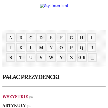
A
B
C
D
E
F
G
H
I
J
K
L
M
N
O
P
Q
R
S
T
U
V
W
Y
Z
0-9
_
PAŁAC PREZYDENCKI
WSZYSTKIE
(3)
ARTYKUŁY
(3)