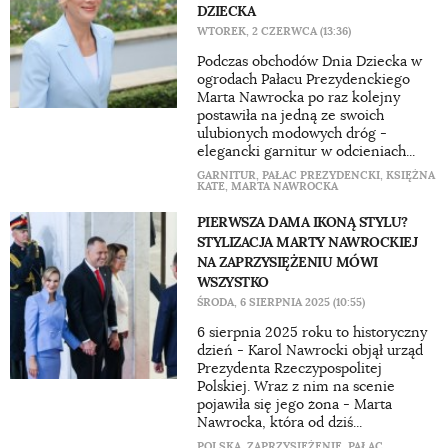
DZIECKA
WTOREK, 2 CZERWCA (13:36)
Podczas obchodów Dnia Dziecka w
ogrodach Pałacu Prezydenckiego
Marta Nawrocka po raz kolejny
postawiła na jedną ze swoich
ulubionych modowych dróg -
elegancki garnitur w odcieniach...
GARNITUR
,
PAŁAC PREZYDENCKI
,
KSIĘŻNA
KATE
,
MARTA NAWROCKA
PIERWSZA DAMA IKONĄ STYLU?
STYLIZACJA MARTY NAWROCKIEJ
NA ZAPRZYSIĘŻENIU MÓWI
WSZYSTKO
ŚRODA, 6 SIERPNIA 2025 (10:55)
6 sierpnia 2025 roku to historyczny
dzień - Karol Nawrocki objął urząd
Prezydenta Rzeczypospolitej
Polskiej. Wraz z nim na scenie
pojawiła się jego żona - Marta
Nawrocka, która od dziś...
POLSKA
,
ZAPRZYSIĘŻENIE
,
PAŁAC