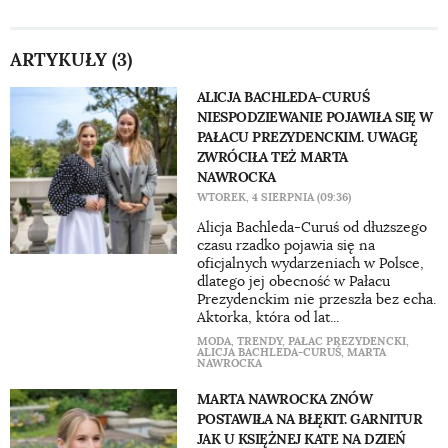
ARTYKUŁY (3)
ALICJA BACHLEDA-CURUŚ
NIESPODZIEWANIE POJAWIŁA SIĘ W
PAŁACU PREZYDENCKIM. UWAGĘ
ZWRÓCIŁA TEŻ MARTA
NAWROCKA
WTOREK, 4 SIERPNIA (09:36)
Alicja Bachleda-Curuś od dłuższego
czasu rzadko pojawia się na
oficjalnych wydarzeniach w Polsce,
dlatego jej obecność w Pałacu
Prezydenckim nie przeszła bez echa.
Aktorka, która od lat...
MODA
,
TRENDY
,
PAŁAC PREZYDENCKI
,
ALICJA BACHLEDA-CURUŚ
,
MARTA
NAWROCKA
MARTA NAWROCKA ZNÓW
POSTAWIŁA NA BŁĘKIT. GARNITUR
JAK U KSIĘŻNEJ KATE NA DZIEŃ