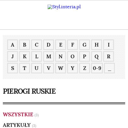
A
B
C
D
E
F
G
H
I
J
K
L
M
N
O
P
Q
R
S
T
U
V
W
Y
Z
0-9
_
PIEROGI RUSKIE
WSZYSTKIE
(3)
ARTYKUŁY
(3)