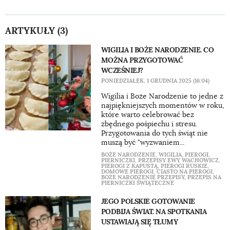
ARTYKUŁY (3)
WIGILIA I BOŻE NARODZENIE. CO
MOŻNA PRZYGOTOWAĆ
WCZEŚNIEJ?
PONIEDZIAŁEK, 1 GRUDNIA 2025 (16:04)
Wigilia i Boże Narodzenie to jedne z
najpiękniejszych momentów w roku,
które warto celebrować bez
zbędnego pośpiechu i stresu.
Przygotowania do tych świąt nie
muszą być "wyzwaniem...
BOŻE NARODZENIE
,
WIGILIA
,
PIEROGI
,
PIERNICZKI
,
PRZEPISY EWY WACHOWICZ
,
PIEROGI Z KAPUSTĄ
,
PIEROGI RUSKIE
,
DOMOWE PIEROGI
,
CIASTO NA PIEROGI
,
BOŻE NARODZENIE PRZEPISY
,
PRZEPIS NA
PIERNICZKI ŚWIĄTECZNE
JEGO POLSKIE GOTOWANIE
PODBIJA ŚWIAT. NA SPOTKANIA
USTAWIAJĄ SIĘ TŁUMY