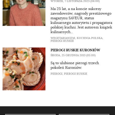
WTOREK, 7 LISTOPADA 2023 (06:00)
Ma 25 lat, a na koncie sukcesy
zawodowców, nagrody prestiżowego
magazynu SAVEUR, status
kulinarnego autorytetu i propagatora
polskiej kuchni. Jest autorem książek
kulinarnych...
WEGETARIANIZM
,
KUCHNIA POLSKA
,
PIEROGI RUSKIE
PIEROGI RUSKIE KURONIÓW
ŚRODA, 25 GRUDNIA 2013 (05:00)
Są to ulubione pierogi trzech
pokoleń Kuroniów.
PIEROGI
,
PIEROGI RUSKIE