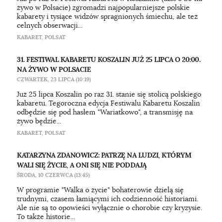
żywo w Polsacie) zgromadzi najpopularniejsze polskie
kabarety i tysiące widzów spragnionych śmiechu, ale też
celnych obserwacji...
KABARET
,
POLSAT
31. FESTIWAL KABARETU KOSZALIN JUŻ 25 LIPCA O 20:00.
NA ŻYWO W POLSACIE
CZWARTEK, 23 LIPCA (10:19)
Już 25 lipca Koszalin po raz 31. stanie się stolicą polskiego
kabaretu. Tegoroczna edycja Festiwalu Kabaretu Koszalin
odbędzie się pod hasłem "Wariatkowo", a transmisję na
żywo będzie...
KABARET
,
POLSAT
KATARZYNA ZDANOWICZ: PATRZĘ NA LUDZI, KTÓRYM
WALI SIĘ ŻYCIE, A ONI SIĘ NIE PODDAJĄ
ŚRODA, 10 CZERWCA (13:45)
W programie "Walka o życie" bohaterowie dzielą się
trudnymi, czasem łamiącymi ich codzienność historiami.
Ale nie są to opowieści wyłącznie o chorobie czy kryzysie.
To także historie...