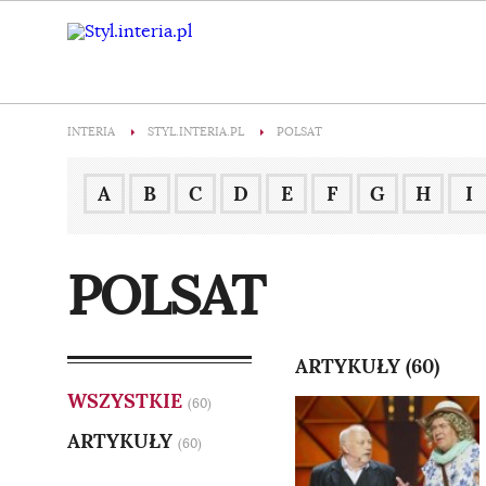
INTERIA
STYL.INTERIA.PL
POLSAT
A
B
C
D
E
F
G
H
I
POLSAT
ARTYKUŁY (60)
WSZYSTKIE
(60)
ARTYKUŁY
(60)