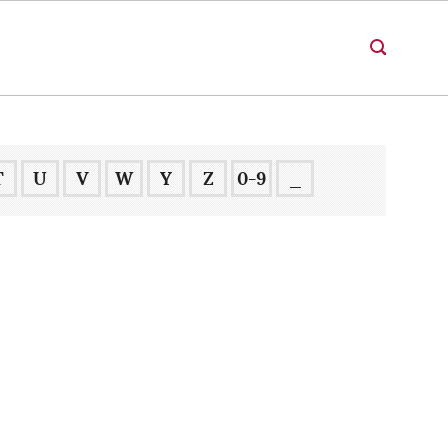
T
U
V
W
Y
Z
0-9
_