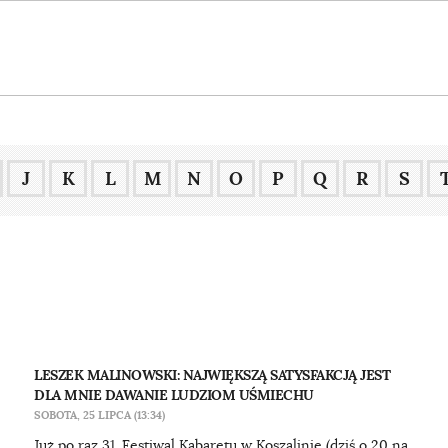
J
K
L
M
N
O
P
Q
R
S
LESZEK MALINOWSKI: NAJWIĘKSZĄ SATYSFAKCJĄ JEST
DLA MNIE DAWANIE LUDZIOM UŚMIECHU
SOBOTA, 25 LIPCA (13:34)
Już po raz 31. Festiwal Kabaretu w Koszalinie (dziś o 20 na