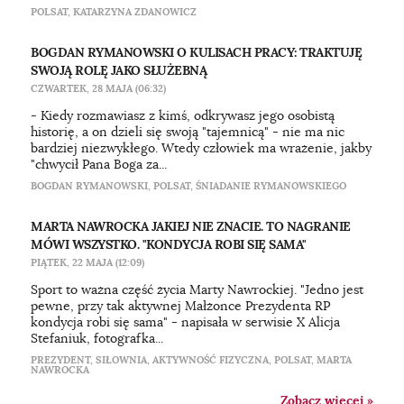
POLSAT
,
KATARZYNA ZDANOWICZ
BOGDAN RYMANOWSKI O KULISACH PRACY: TRAKTUJĘ
SWOJĄ ROLĘ JAKO SŁUŻEBNĄ
CZWARTEK, 28 MAJA (06:32)
- Kiedy rozmawiasz z kimś, odkrywasz jego osobistą
historię, a on dzieli się swoją "tajemnicą" - nie ma nic
bardziej niezwykłego. Wtedy człowiek ma wrażenie, jakby
"chwycił Pana Boga za...
BOGDAN RYMANOWSKI
,
POLSAT
,
ŚNIADANIE RYMANOWSKIEGO
MARTA NAWROCKA JAKIEJ NIE ZNACIE. TO NAGRANIE
MÓWI WSZYSTKO. "KONDYCJA ROBI SIĘ SAMA"
PIĄTEK, 22 MAJA (12:09)
Sport to ważna część życia Marty Nawrockiej. "Jedno jest
pewne, przy tak aktywnej Małżonce Prezydenta RP
kondycja robi się sama" - napisała w serwisie X Alicja
Stefaniuk, fotografka...
PREZYDENT
,
SIŁOWNIA
,
AKTYWNOŚĆ FIZYCZNA
,
POLSAT
,
MARTA
NAWROCKA
Zobacz więcej »